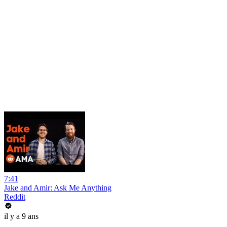
7:41
Jake and Amir: Ask Me Anything
Reddit
il y a 9 ans