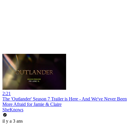
2:21
The 'Outlander' Season 7 Trailer is Here - And We've Never Been
More Afraid for Jamie & Claire
SheKnows
il y a 3 ans