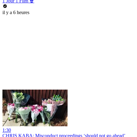
1 Jour 1 Film 🍿
il y a 6 heures
1:30
CHRIS KABA: Misconduct proceedings ‘should not go ahead’