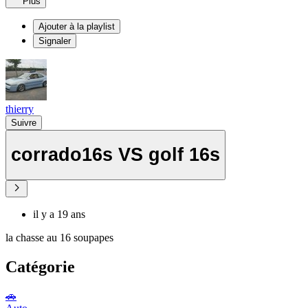
Plus
Ajouter à la playlist
Signaler
thierry
Suivre
corrado16s VS golf 16s
il y a 19 ans
la chasse au 16 soupapes
Catégorie
🚗