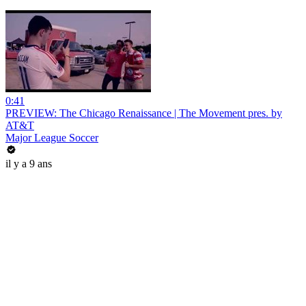
0:41
PREVIEW: The Chicago Renaissance | The Movement pres. by
AT&T
Major League Soccer
il y a 9 ans