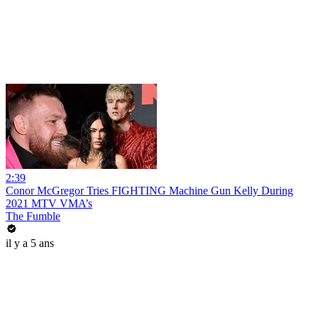
2:39
Conor McGregor Tries FIGHTING Machine Gun Kelly During
2021 MTV VMA’s
The Fumble
il y a 5 ans