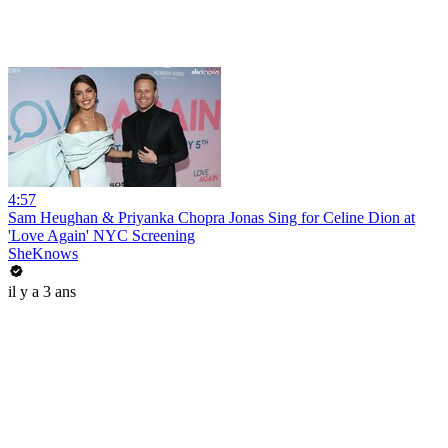
4:57
Sam Heughan & Priyanka Chopra Jonas Sing for Celine Dion at
'Love Again' NYC Screening
SheKnows
il y a 3 ans