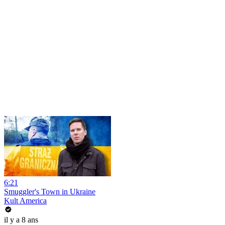
6:21
Smuggler's Town in Ukraine
Kult America
il y a 8 ans