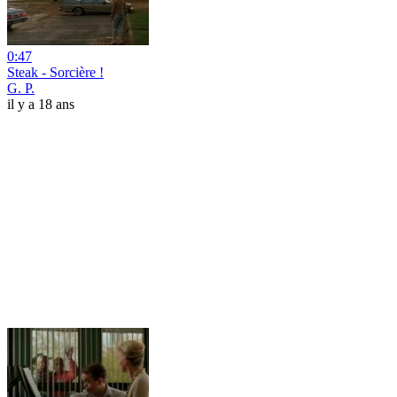
0:47
Steak - Sorcière !
G. P.
il y a 18 ans