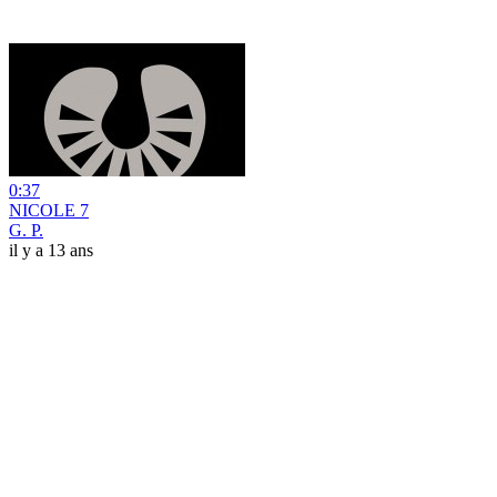
0:37
NICOLE 7
G. P.
il y a 13 ans