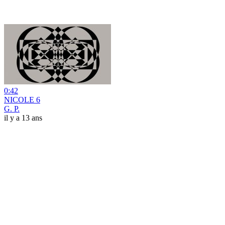
0:42
NICOLE 6
G. P.
il y a 13 ans