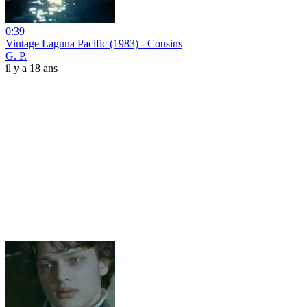
0:39
Vintage Laguna Pacific (1983) - Cousins
G. P.
il y a 18 ans