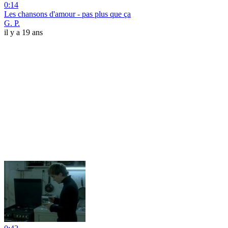
0:14
Les chansons d'amour - pas plus que ça
G. P.
il y a 19 ans