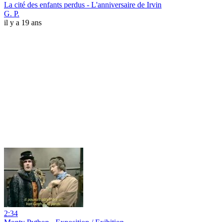
La cité des enfants perdus - L'anniversaire de Irvin
G. P.
il y a 19 ans
2:34