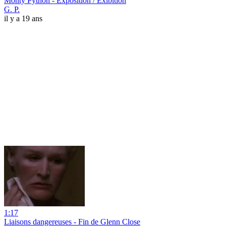
Monty Python - Exposition / Exibition
G. P.
il y a 19 ans
1:17
Liaisons dangereuses - Fin de Glenn Close