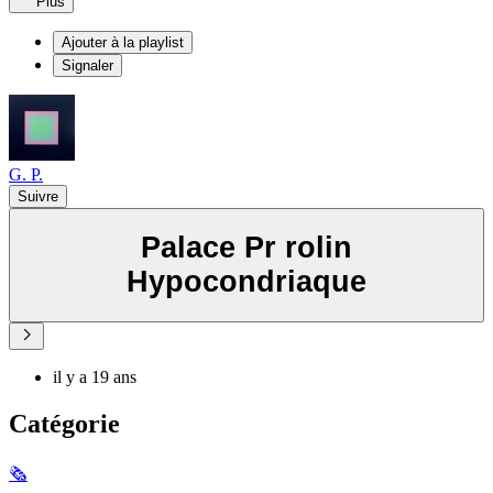
Plus
Ajouter à la playlist
Signaler
G. P.
Suivre
Palace Pr rolin
Hypocondriaque
il y a 19 ans
Catégorie
🗞