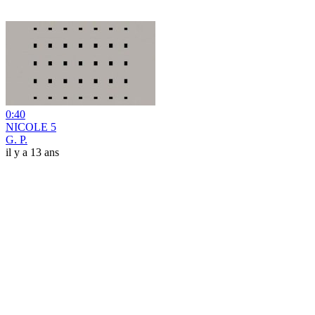
0:40
NICOLE 5
G. P.
il y a 13 ans