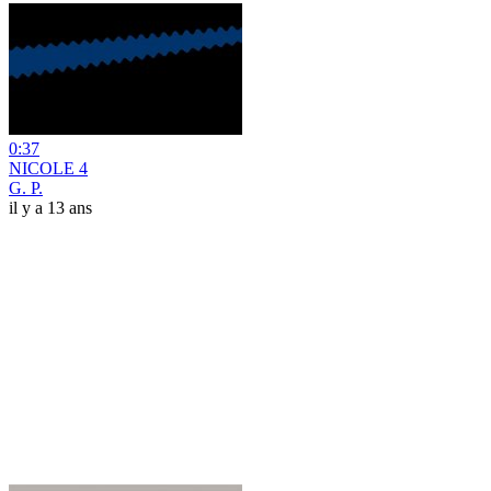
0:37
NICOLE 4
G. P.
il y a 13 ans