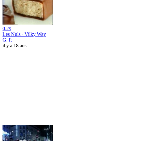
0:29
Les Nuls - Vilky Way
G. P.
il y a 18 ans