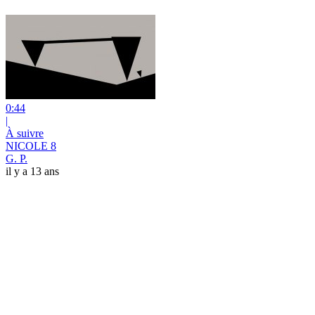
0:44
|
À suivre
NICOLE 8
G. P.
il y a 13 ans