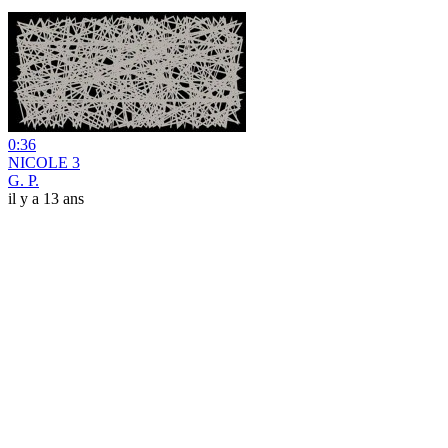
0:36
NICOLE 3
G. P.
il y a 13 ans