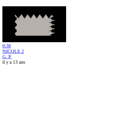
0:38
NICOLE 2
G. P.
il y a 13 ans