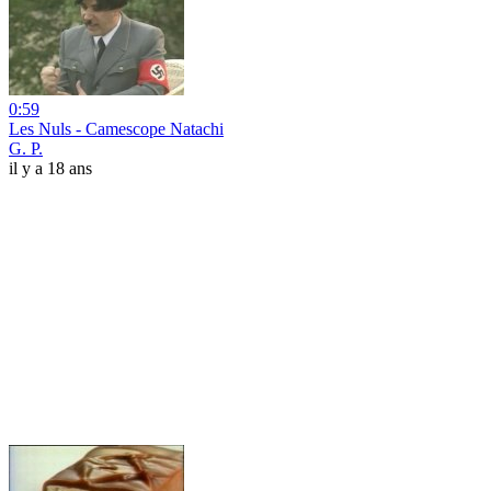
0:59
Les Nuls - Camescope Natachi
G. P.
il y a 18 ans