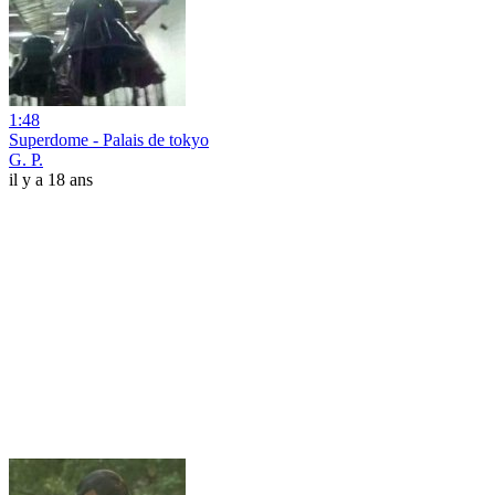
1:48
Superdome - Palais de tokyo
G. P.
il y a 18 ans