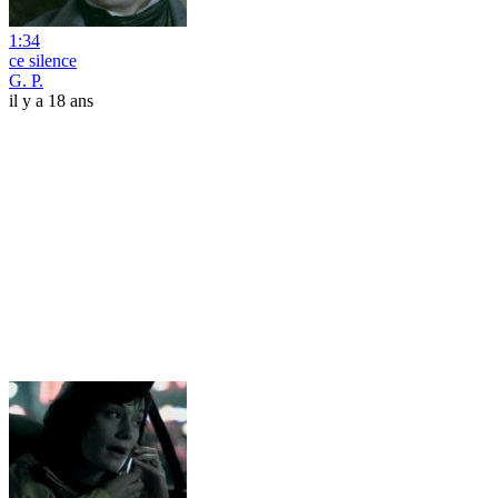
1:34
ce silence
G. P.
il y a 18 ans