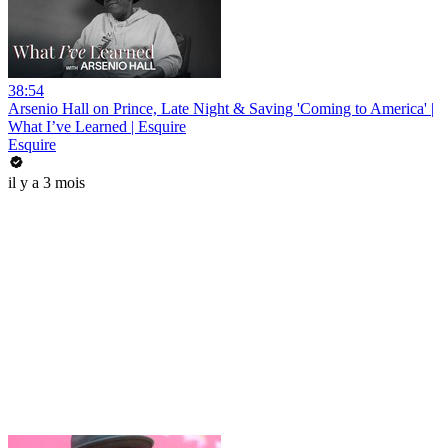
38:54
Arsenio Hall on Prince, Late Night & Saving 'Coming to America' |
What I’ve Learned | Esquire
Esquire
il y a 3 mois