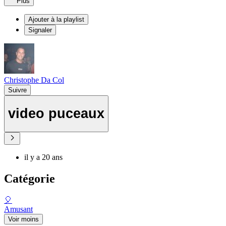
Plus
Ajouter à la playlist
Signaler
Christophe Da Col
Suivre
video puceaux
il y a 20 ans
Catégorie
🎈
Amusant
Voir moins