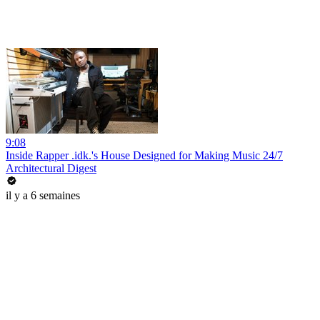
9:08
Inside Rapper .idk.'s House Designed for Making Music 24/7
Architectural Digest
il y a 6 semaines