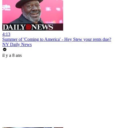
4:13
Summer of 'Coming to America' - Hey Stew your rents due?
NY Daily News
il y a 8 ans