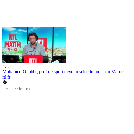
4:13
Mohamed Ouahbi, prof de sport devenu sélectionneur du Maroc
rtl.fr
il y a 10 heures