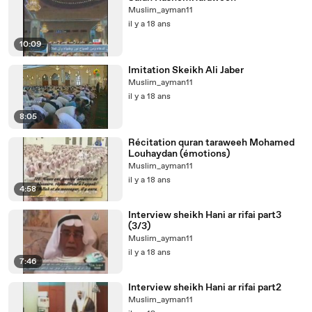
Muslim_ayman11
il y a 18 ans
10:09
Imitation Skeikh Ali Jaber
Muslim_ayman11
il y a 18 ans
8:05
Récitation quran taraweeh Mohamed
Louhaydan (émotions)
Muslim_ayman11
il y a 18 ans
4:58
Interview sheikh Hani ar rifai part3
(3/3)
Muslim_ayman11
il y a 18 ans
7:46
Interview sheikh Hani ar rifai part2
Muslim_ayman11