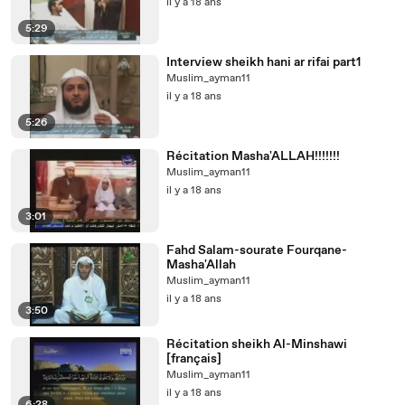
il y a 18 ans
5:29
Interview sheikh hani ar rifai part1
Muslim_ayman11
il y a 18 ans
5:26
Récitation Masha'ALLAH!!!!!!!
Muslim_ayman11
il y a 18 ans
3:01
Fahd Salam-sourate Fourqane-
Masha'Allah
Muslim_ayman11
il y a 18 ans
3:50
Récitation sheikh Al-Minshawi
[français]
Muslim_ayman11
il y a 18 ans