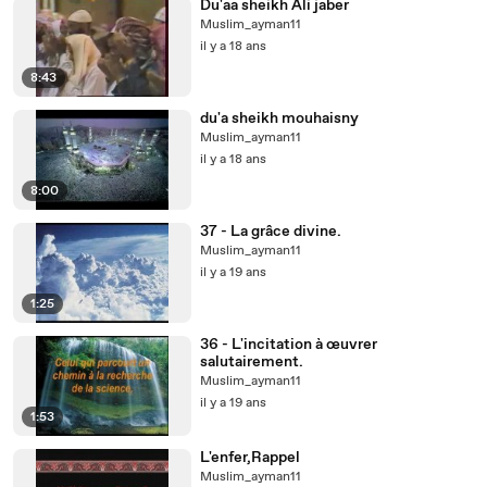
Du'aa sheikh Ali jaber
Muslim_ayman11
il y a 18 ans
8:43
du'a sheikh mouhaisny
Muslim_ayman11
il y a 18 ans
8:00
37 - La grâce divine.
Muslim_ayman11
il y a 19 ans
1:25
36 - L'incitation à œuvrer
salutairement.
Muslim_ayman11
il y a 19 ans
1:53
L'enfer,Rappel
Muslim_ayman11