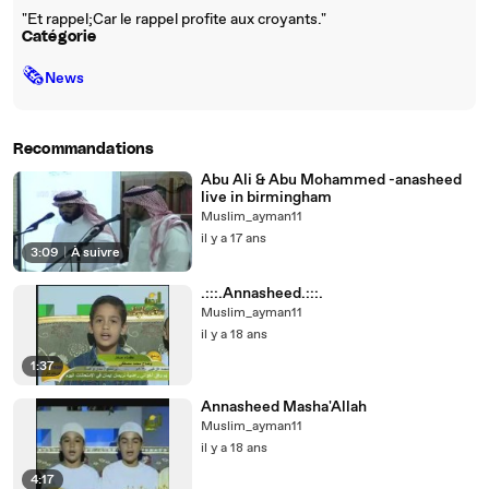
"Et rappel;Car le rappel profite aux croyants."
Catégorie
🗞
News
Recommandations
Abu Ali & Abu Mohammed -anasheed
live in birmingham
Muslim_ayman11
il y a 17 ans
3:09
|
À suivre
.:::.Annasheed.:::.
Muslim_ayman11
il y a 18 ans
1:37
Annasheed Masha'Allah
Muslim_ayman11
il y a 18 ans
4:17