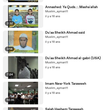
Annashed: Ya Quds.::.Masha'allah
Muslim_ayman11
il y a 18 ans
2:32
Du'aa Sheikh Ahmad said
Muslim_ayman11
il y a 18 ans
3:14
Du'aa Sheikh Ahmad al-gabri (USA)
Muslim_ayman11
il y a 18 ans
7:24
Imam New-York Taraweeh
Muslim_ayman11
il y a 18 ans
10:35
Salah Hashem:Taraweeh