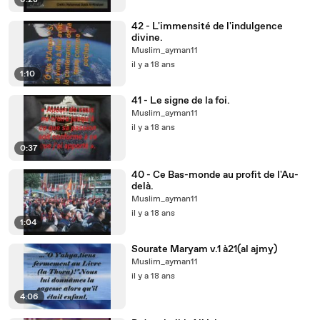
6:28
42 - L'immensité de l'indulgence
divine.
Muslim_ayman11
il y a 18 ans
1:10
41 - Le signe de la foi.
Muslim_ayman11
il y a 18 ans
0:37
40 - Ce Bas-monde au profit de l'Au-
delà.
Muslim_ayman11
il y a 18 ans
1:04
Sourate Maryam v.1 à21(al ajmy)
Muslim_ayman11
il y a 18 ans
4:06