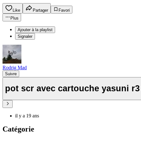
Like
Partager
Favori
Plus
Ajouter à la playlist
Signaler
Rodrig Mad
Suivre
pot scr avec cartouche yasuni r3
il y a 19 ans
Catégorie