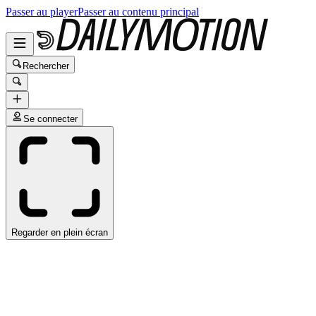
Passer au player
Passer au contenu principal
Rechercher
Se connecter
Regarder en plein écran