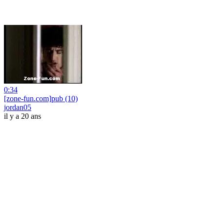
0:34
[zone-fun.com]pub (10)
jordan05
il y a 20 ans