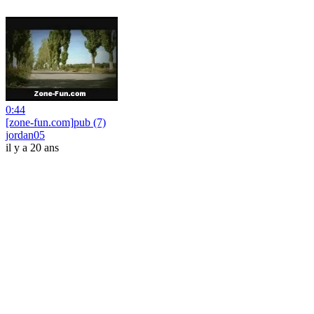
0:44
[zone-fun.com]pub (7)
jordan05
il y a 20 ans