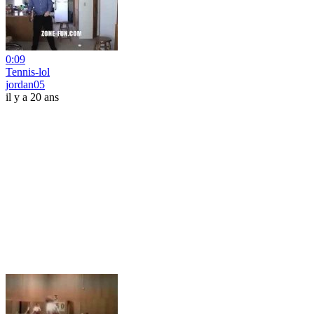
0:09
Tennis-lol
jordan05
il y a 20 ans