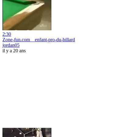
2:30
Zone-fun.com__enfant-pro-du-billard
jordan05
il y a 20 ans