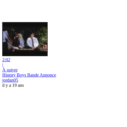
2:02
|
À suivre
History Boys Bande Annonce
jordan05
il y a 19 ans