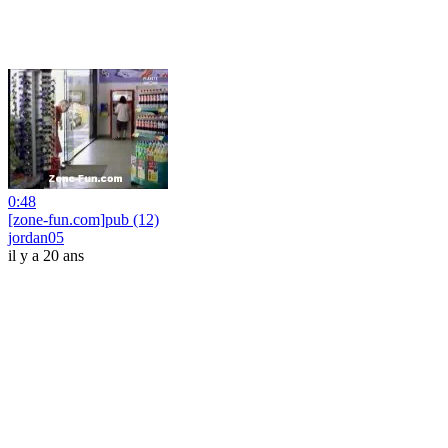
0:48
[zone-fun.com]pub (12)
jordan05
il y a 20 ans