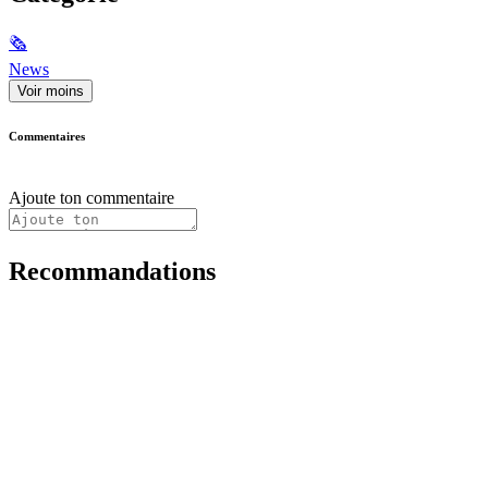
🗞
News
Voir moins
Commentaires
Ajoute ton commentaire
Recommandations