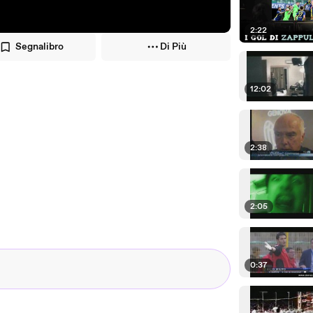
2:22
Segnalibro
Di Più
12:02
2:38
2:05
0:37