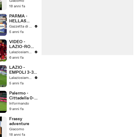
Milan 2-0
Giacomo
(Sculli, Milito
18 anni fa
rig.) 14/09/08
PARMA -
HELLAS
VERONA 0-1,
Gazzetta di Parma
DECIDE UN
5 anni fa
GOL DI
LAZOVIC
VIDEO -
LAZIO-ROMA
3-0, I GOL
Lalaziosiamonoi
DEL DERBY
6 anni fa
DI IMMOBILE
E LUIS
LAZIO -
ALBERTO
EMPOLI 3-3 -
CON LE
I GOL DI
Lalaziosiamonoi
URLA DI
IMMOBILE E
5 anni fa
ZAPPULLA
MILINKOVIC
(2) CON LE
Palermo -
URLA DI
Cittadella 0-3
ZAPPULLA
Gol e sintesi
Informando
HD 20/11/2017
9 anni fa
Frassy
adventure
Giacomo
18 anni fa