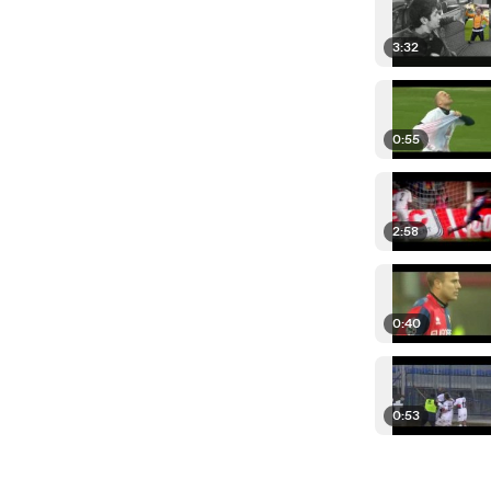
3:32
0:55
2:58
0:40
0:53