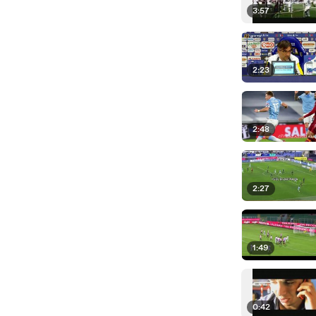
3:57
2:23
2:48
2:27
1:49
0:42