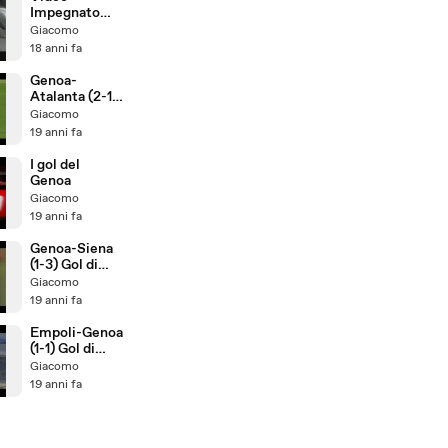
Impegnato
(delirio o
Giacomo
serietà?)
18 anni fa
Genoa-
Atalanta (2-1)
Gol di
Giacomo
Figueroa
19 anni fa
I gol del
Genoa
Giacomo
19 anni fa
Genoa-Siena
(1-3) Gol di
Figueroa
Giacomo
19 anni fa
Empoli-Genoa
(1-1) Gol di
Masiello
Giacomo
19 anni fa