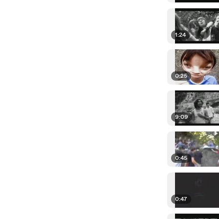
1:24
0:25
9:09
0:45
0:47