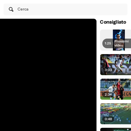
Cerca
Consigliato
Prossimi
1:25
|
video
3:03
2:34
0:48