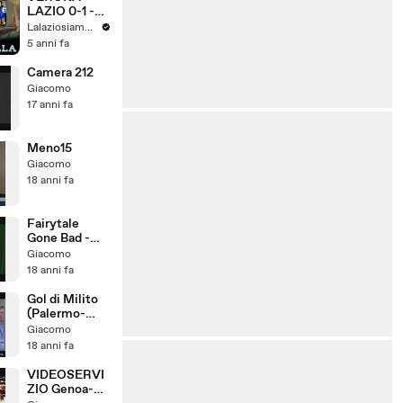
LAZIO 0-1 -
DAL GOL
Lalaziosiamonoi
ANNULLATO
5 anni fa
DI CAICEDO
A QUELLO
Camera 212
VINCENTE DI
Giacomo
MILINKOVIC -
17 anni fa
LE URLA DI
ZAP
Meno15
Giacomo
18 anni fa
Fairytale
Gone Bad -
Fast
Giacomo
18 anni fa
Gol di Milito
(Palermo-
Genoa 2-1) 21
Giacomo
settembre
18 anni fa
2008
VIDEOSERVI
ZIO Genoa-