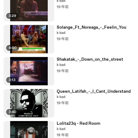
k kad
19 年前
3:29
Solange_Ft_Noreaga_-_Feelin_You
k kad
19 年前
4:00
Shakatak_-_Down_on_the_street
k kad
19 年前
3:13
Queen_Latifah_-_I_Cant_Understand
k kad
19 年前
3:40
Lolita23q - Red Room
k kad
18 年前