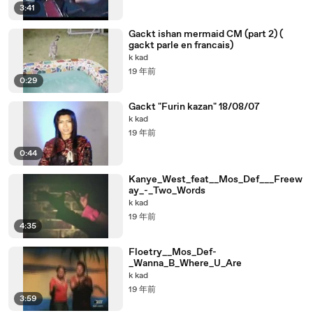
3:41
Gackt ishan mermaid CM (part 2) (
gackt parle en francais)
k kad
19 年前
0:29
Gackt "Furin kazan" 18/08/07
k kad
19 年前
0:44
Kanye_West_feat__Mos_Def___Freew
ay_-_Two_Words
k kad
19 年前
4:35
Floetry__Mos_Def-
_Wanna_B_Where_U_Are
k kad
19 年前
3:59