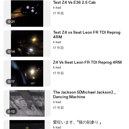
Test Z4 Vs E36 2.5 Cab
k kad
17 年前
0:21
Test Z4 vs Seat Leon FR TDI Reprog
4RM
k kad
17 年前
0:14
Z4 Vs Seat Leon FR TDI Reprog 4RM
k kad
17 年前
0:17
The Jackson 5(Michael Jackson) _
Dancing Machine
k kad
17 年前
0:12
愛狂います。「猫の刻参り 」
k kad