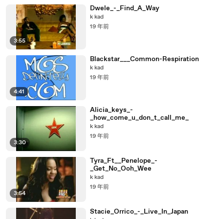
Dwele_-_Find_A_Way
k kad
19 年前
3:55
Blackstar___Common-Respiration
k kad
19 年前
4:41
Alicia_keys_-
_how_come_u_don_t_call_me_
k kad
19 年前
3:30
Tyra_Ft__Penelope_-
_Get_No_Ooh_Wee
k kad
19 年前
3:54
Stacie_Orrico_-_Live_In_Japan