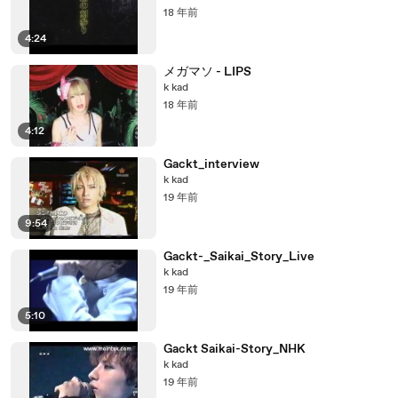
18 年前
4:24
メガマソ - LIPS
k kad
18 年前
4:12
Gackt_interview
k kad
19 年前
9:54
Gackt-_Saikai_Story_Live
k kad
19 年前
5:10
Gackt Saikai-Story_NHK
k kad
19 年前