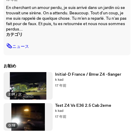
19 年前
En cherchant un amour perdu, je suis arrivé dans un jardin où se
trouvait une sirène. On a attendu. Beaucoup. Tout d'un coup, je
me suis rappelé de quelque chose. Tu m'en a reparlé. Tu n'as pas
fait pour de faux. Et puis, tu es retournée et nous nous sommes
perdus...
カテゴリ
🗞
ニュース
お勧め
Initial-D France / Bmw Z4 -Sanger
k kad
17 年前
2:51
|
次
Test Z4 Vs E36 2.5 Cab 2eme
k kad
17 年前
0:18