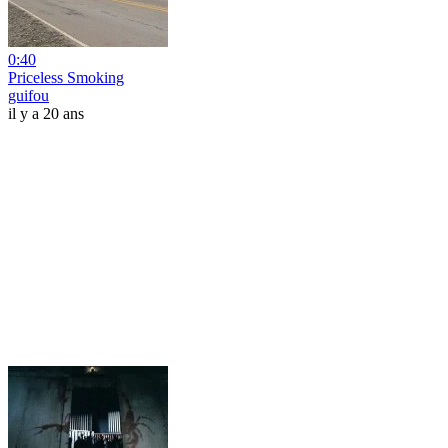
0:40
Priceless Smoking
guifou
il y a 20 ans