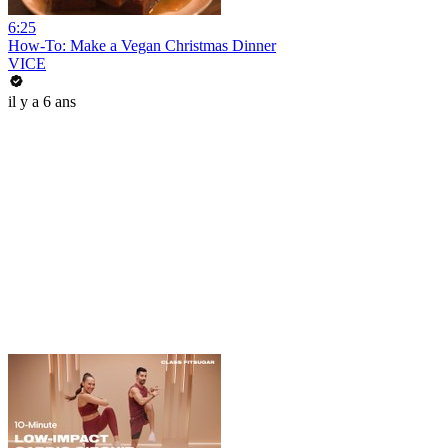
6:25
How-To: Make a Vegan Christmas Dinner
VICE
il y a 6 ans