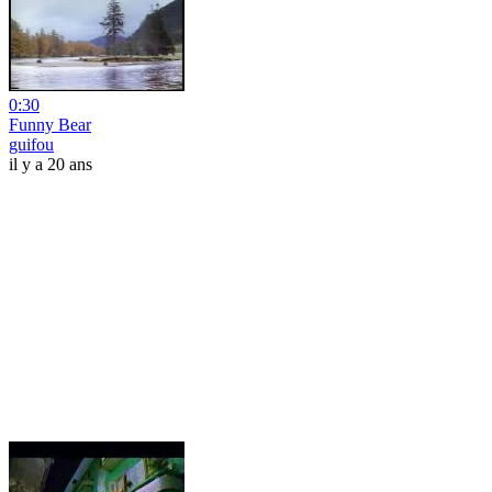
0:30
Funny Bear
guifou
il y a 20 ans