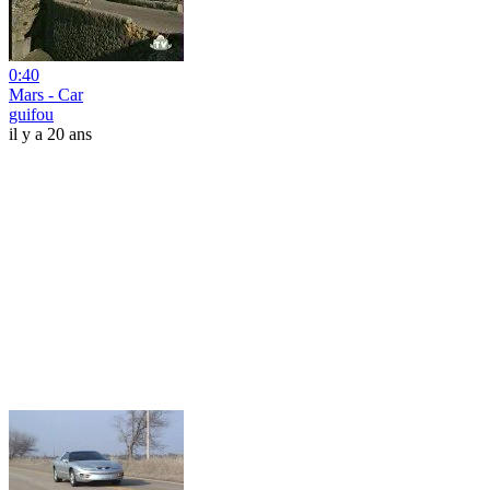
0:40
Mars - Car
guifou
il y a 20 ans