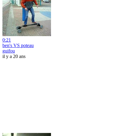
0:21
ben's VS poteau
guifou
il y a 20 ans