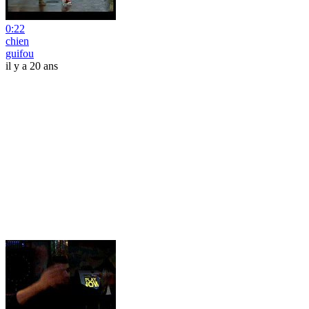
0:22
chien
guifou
il y a 20 ans