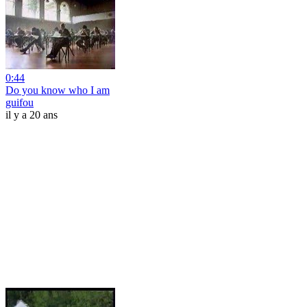
0:44
Do you know who I am
guifou
il y a 20 ans