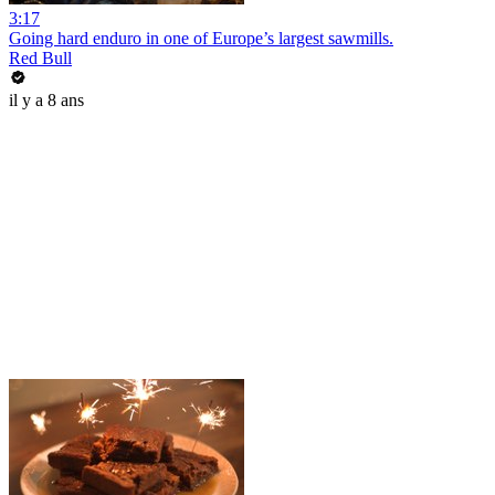
3:17
Going hard enduro in one of Europe’s largest sawmills.
Red Bull
il y a 8 ans