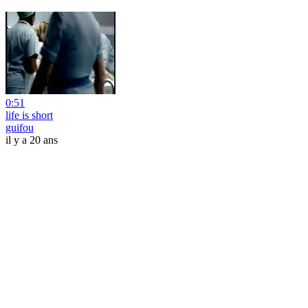
0:51
life is short
guifou
il y a 20 ans