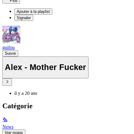
Plus
Ajouter à la playlist
Signaler
guifou
Suivre
Alex - Mother Fucker
il y a 20 ans
Catégorie
🗞
News
Voir moins