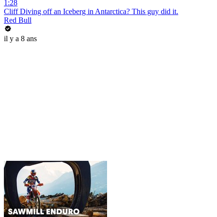
1:28
Cliff Diving off an Iceberg in Antarctica? This guy did it.
Red Bull
il y a 8 ans