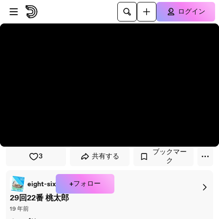
プレイヤーにスキップ
メインコンテンツにスキップ
ログイン
ブックマー
3
共有する
ク
+フォロー
eight-six
29回22番 桃太郎
19 年前