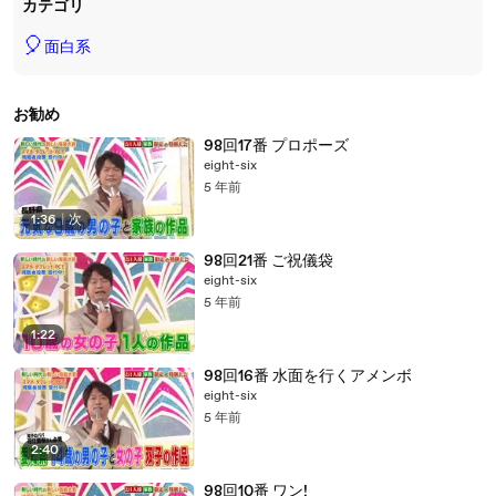
カテゴリ
🎈
面白系
お勧め
98回17番 プロポーズ
eight-six
5 年前
1:36
|
次
98回21番 ご祝儀袋
eight-six
5 年前
1:22
98回16番 水面を行くアメンボ
eight-six
5 年前
2:40
98回10番 ワン!