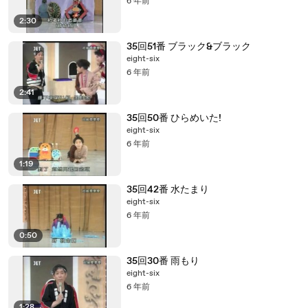
6 年前
2:30
35回51番 ブラック&ブラック
eight-six
6 年前
2:41
35回50番 ひらめいた!
eight-six
6 年前
1:19
35回42番 水たまり
eight-six
6 年前
0:50
35回30番 雨もり
eight-six
6 年前
1:28