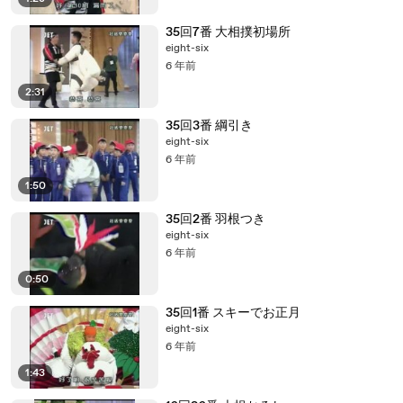
35回7番 大相撲初場所
eight-six
6 年前
2:31
35回3番 綱引き
eight-six
6 年前
1:50
35回2番 羽根つき
eight-six
6 年前
0:50
35回1番 スキーでお正月
eight-six
6 年前
1:43