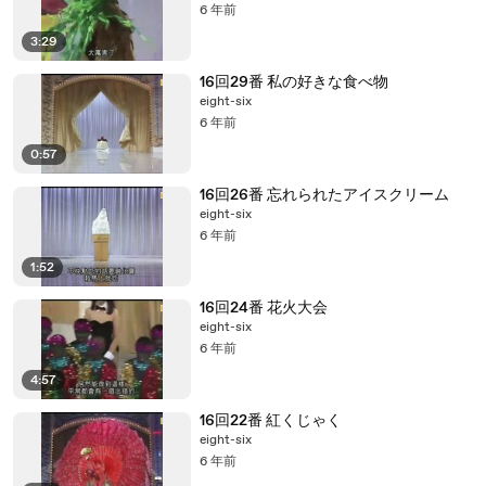
6 年前
3:29
16回29番 私の好きな食べ物
eight-six
6 年前
0:57
16回26番 忘れられたアイスクリーム
eight-six
6 年前
1:52
16回24番 花火大会
eight-six
6 年前
4:57
16回22番 紅くじゃく
eight-six
6 年前