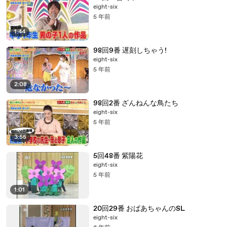
eight-six
5 年前
1:44
98回9番 遅刻しちゃう!
eight-six
5 年前
2:08
98回2番 ざんねんな鳥たち
eight-six
5 年前
3:55
5回48番 紫陽花
eight-six
5 年前
1:01
20回29番 おばあちゃんのSL
eight-six