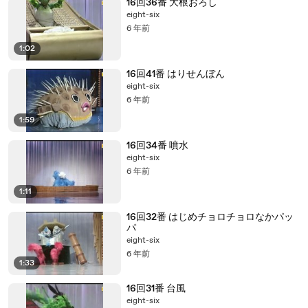
16回36番 大根おろし
eight-six
6 年前
1:02
16回41番 はりせんぼん
eight-six
6 年前
1:59
16回34番 噴水
eight-six
6 年前
1:11
16回32番 はじめチョロチョロなかパッ
パ
eight-six
6 年前
1:33
16回31番 台風
eight-six