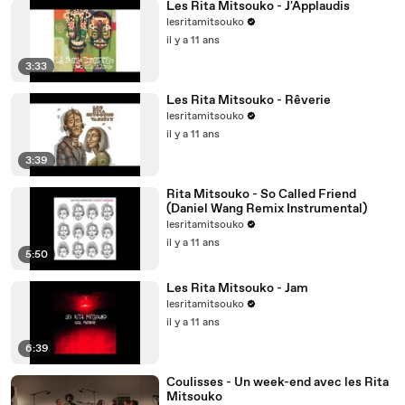
Les Rita Mitsouko - J'Applaudis
lesritamitsouko
il y a 11 ans
3:33
Les Rita Mitsouko - Rêverie
lesritamitsouko
il y a 11 ans
3:39
Rita Mitsouko - So Called Friend
(Daniel Wang Remix Instrumental)
lesritamitsouko
il y a 11 ans
5:50
Les Rita Mitsouko - Jam
lesritamitsouko
il y a 11 ans
6:39
Coulisses - Un week-end avec les Rita
Mitsouko