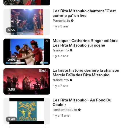
1:00
Les Rita Mitsouko chantent "C'est
comme ça" en live
Purecharts
il y a 5 ans
5:55
Musique : Catherine Ringer célèbre
Les Rita Mitsouko sur scène
franceinfo
il y a 7 ans
2:54
La triste histoire derrière la chanson
Marcia Baïla des Rita Mitsouko
franceinfo
il y a 7 ans
3:56
Les Rita Mitsouko - Au Fond Du
Couloir
lesritamitsouko
il y a 11 ans
3:48