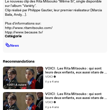
Le nouveau clip des Rita Mitsouko "Même Si", single disponible
sur l'album "Variéty".
Clip réalisé par Philippe Gautier, leur premier réalisateur (Marcia
Baila, Andy...).
Plus d'informations sur:
http://www.ritamitsouko.com/
htpp://www.because.tv/
Catégorie
🗞
News
Recommandations
VOICI : Les Rita Mitsouko : qui sont
leurs deux enfants, eux aussi stars de la
chanson ? (1)
VOICI
il y a 4 ans
1:00
|
À suivre
VOICI : Les Rita Mitsouko : qui sont
leurs deux enfants, eux aussi stars de la
chanson ?
VOICI
il y a 4 ans