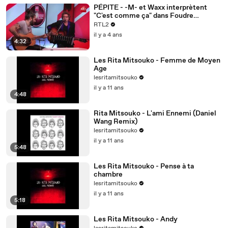
PÉPITE - -M- et Waxx interprètent
"C'est comme ça" dans Foudre
(17/04/22)
RTL2
il y a 4 ans
4:32
Les Rita Mitsouko - Femme de Moyen
Age
lesritamitsouko
il y a 11 ans
4:48
Rita Mitsouko - L'ami Ennemi (Daniel
Wang Remix)
lesritamitsouko
il y a 11 ans
5:48
Les Rita Mitsouko - Pense à ta
chambre
lesritamitsouko
il y a 11 ans
5:18
Les Rita Mitsouko - Andy