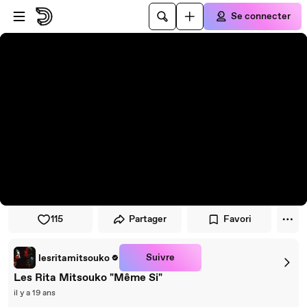
Passer au player
Passer au contenu principal
Se connecter
115
Partager
Favori
Suivre
lesritamitsouko
Les Rita Mitsouko "Même Si"
il y a 19 ans