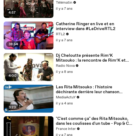
Télématin
il y a 7 ans
4:57
Catherine Ringer en live et en
interview dans #LeDriveRTL2
RTL2
il y a 7 ans
38:54
Dj Cheloutte présente Rim’K
Mitsouko : la rencontre de Rim’K et
des Rita Mitsouko | Les 30 Glorieuses
Radio Nova
il y a 8 ans
4:00
Les Rita Mitsouko : l'histoire
déchirante derrière leur chanson
Marcia Baïla
MediaActuY
il y a 4 ans
3:23
"C'est comme ça" des Rita Mitsouko,
dans les coulisses d'un tube - Pop & Co
: Le Labo
France Inter
il y a 7 ans