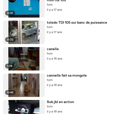
mon tdi 105
tom
il y a 17 ans
0:31
toledo TDI 105 sur banc de puissance
tom
il y a 17 ans
0:32
canelle
tom
il y a 18 ans
1:19
cannelle fait sa mongole
tom
il y a 18 ans
0:45
Sub jbl en action
tom
il y a 18 ans