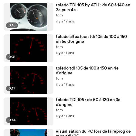
toledo TDi 105 by ATH : de 60 à 140 en
3e puis 4e
tom
il y a 17 ans
0:15
toledo altea leon tdi 105 de 100 à 150
en 5e d'origine
tom
il y a 17 ans
0:31
toledo tdi 105 de 100 à 150 en 4e
d'origine
tom
il y a 17 ans
0:17
toledo TDI 105 : de 60 à 120 en 3e
d'origine
tom
il y a 17 ans
0:14
visualisation du PC lors de la reprog de