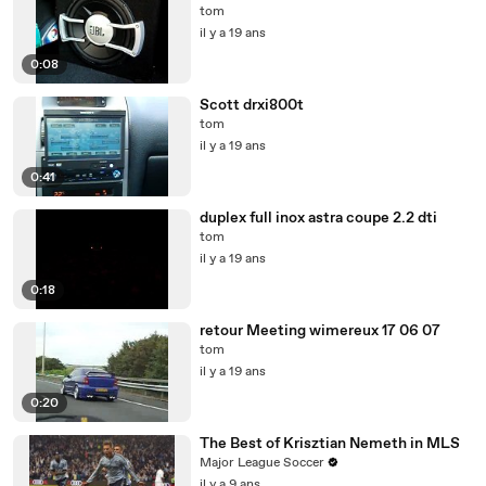
tom
il y a 19 ans
0:08
Scott drxi800t
tom
il y a 19 ans
0:41
duplex full inox astra coupe 2.2 dti
tom
il y a 19 ans
0:18
retour Meeting wimereux 17 06 07
tom
il y a 19 ans
0:20
The Best of Krisztian Nemeth in MLS
Major League Soccer
il y a 9 ans