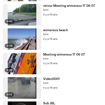
retour Meeting wimereux 17 06 07
tom
il y a 19 ans
0:43
wimereux beach
tom
il y a 19 ans
0:36
Meeting wimereux 17 06 07
tom
il y a 19 ans
0:25
Vidéo0001
tom
il y a 19 ans
0:13
Sub JBL