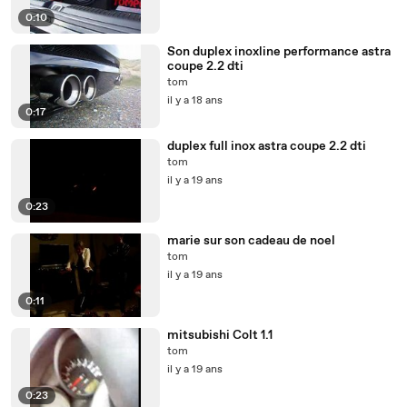
0:10
Son duplex inoxline performance astra
coupe 2.2 dti
tom
il y a 18 ans
0:17
duplex full inox astra coupe 2.2 dti
tom
il y a 19 ans
0:23
marie sur son cadeau de noel
tom
il y a 19 ans
0:11
mitsubishi Colt 1.1
tom
il y a 19 ans
0:23