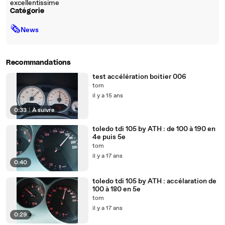
excellentissime
Catégorie
🗞
News
Recommandations
test accélération boitier 006
tom
il y a 15 ans
0:33
|
À suivre
toledo tdi 105 by ATH : de 100 à 190 en
4e puis 5e
tom
il y a 17 ans
0:40
toledo tdi 105 by ATH : accélaration de
100 à 180 en 5e
tom
il y a 17 ans
0:29