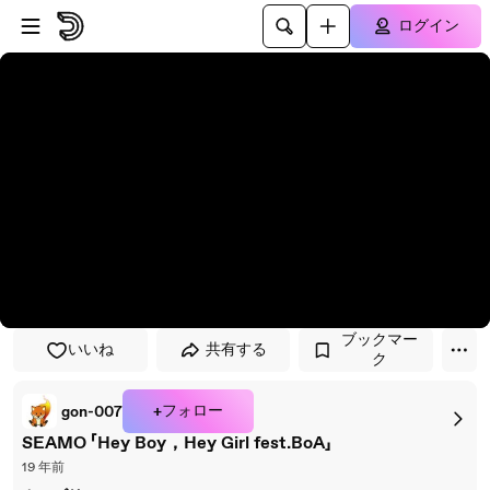
プレイヤーにスキップ
メインコンテンツにスキップ
ログイン
ブックマー
いいね
共有する
ク
+フォロー
gon-007
SEAMO 「Hey Boy，Hey Girl fest.BoA」
19 年前