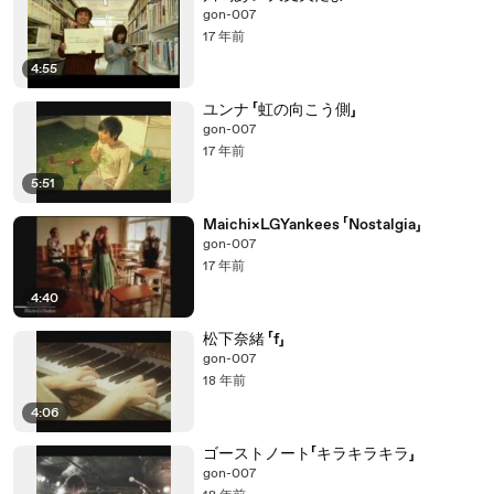
gon-007
17 年前
4:55
ユンナ 「虹の向こう側」
gon-007
17 年前
5:51
Maichi×LGYankees 「Nostalgia」
gon-007
17 年前
4:40
松下奈緒 「f」
gon-007
18 年前
4:06
ゴーストノート「キラキラキラ」
gon-007