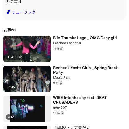
カテゴリ
🎵
ミュージック
お勧め
Bilo Thumka Laga _ OMG Desy girl
Facebook channel
11 年前
0:49
|
次
Redneck Yacht Club _ Spring Break
Party
Magic Palm
9 年前
7:35
WISE Into the sky feat. BEAT
CRUSADERS
gon-007
17 年前
3:51
川嶋あい 大丈夫だよ