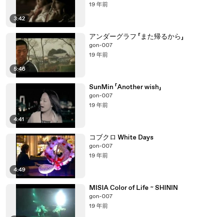
19 年前
3:42
アンダーグラフ 「また帰るから」
gon-007
19 年前
5:46
SunMin 「Another wish」
gon-007
19 年前
4:41
コブクロ White Days
gon-007
19 年前
4:49
MISIA Color of Life ~ SHININ
gon-007
19 年前