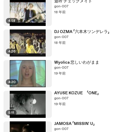
遊吟 チェックメイト
gon-007
18 年前
4:58
DJ OZMA 「六本木ツンデレラ」
gon-007
18 年前
4:26
Wyolica 悲しいわがまま
gon-007
19 年前
4:20
AYUSE KOZUE 「ONE」
gon-007
19 年前
5:11
JAMOSA 「MISSIN' U」
gon-007