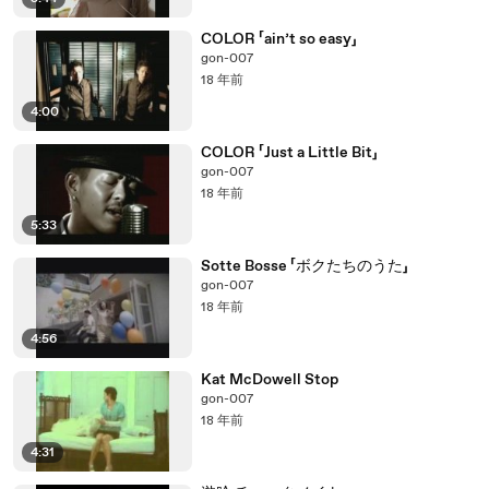
COLOR 「ain’t so easy」
gon-007
18 年前
4:00
COLOR 「Just a Little Bit」
gon-007
18 年前
5:33
Sotte Bosse 「ボクたちのうた」
gon-007
18 年前
4:56
Kat McDowell Stop
gon-007
18 年前
4:31