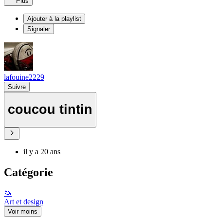
Plus
Ajouter à la playlist
Signaler
lafouine2229
Suivre
coucou tintin
il y a 20 ans
Catégorie
🦄
Art et design
Voir moins