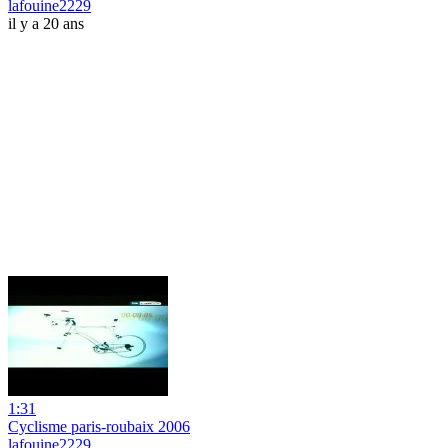
lafouine2229
il y a 20 ans
1:31
Cyclisme paris-roubaix 2006
lafouine2229