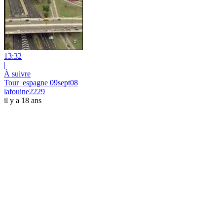
13:32
|
À suivre
Tour_espagne 09sept08
lafouine2229
il y a 18 ans