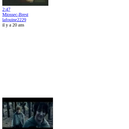
2:47
Miossec-Brest
lafouine2229
il y a 20 ans