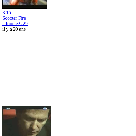
3:15
Scooter Fire
lafouine2229
il y a 20 ans