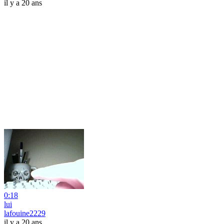
il y a 20 ans
0:18
lui
lafouine2229
il y a 20 ans