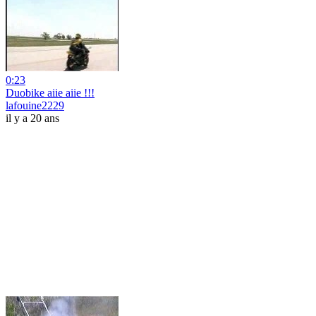
0:23
Duobike aiie aiie !!!
lafouine2229
il y a 20 ans