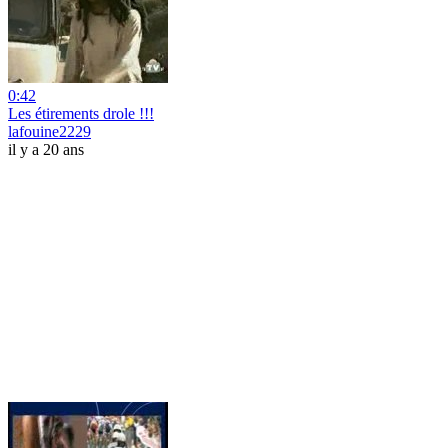
0:42
Les étirements drole !!!
lafouine2229
il y a 20 ans