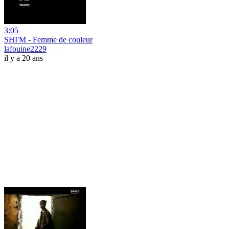
3:05
SHI'M - Femme de couleur
lafouine2229
il y a 20 ans