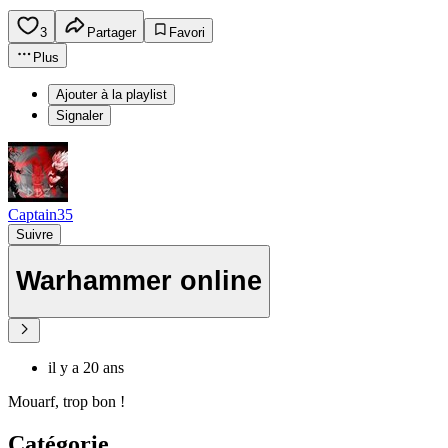
3
Partager
Favori
Plus
Ajouter à la playlist
Signaler
Captain35
Suivre
Warhammer online
il y a 20 ans
Mouarf, trop bon !
Catégorie