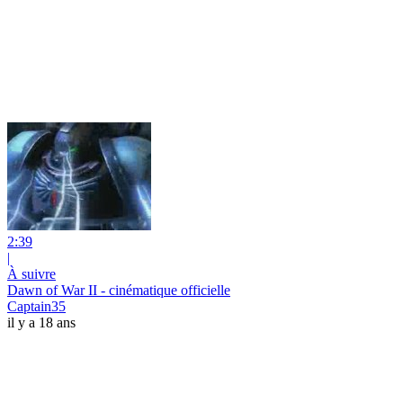
2:39
|
À suivre
Dawn of War II - cinématique officielle
Captain35
il y a 18 ans