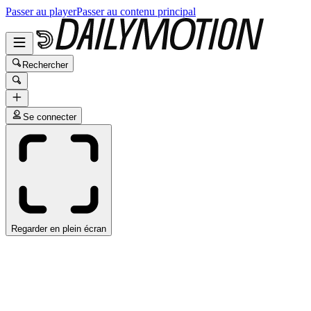
Passer au player
Passer au contenu principal
Rechercher
Se connecter
Regarder en plein écran