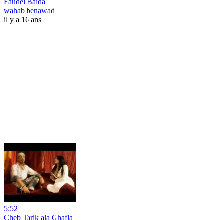
Faudel Baida
wahab benawad
il y a 16 ans
5:52
Cheb Tarik ala Ghafla