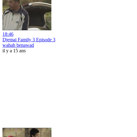
18:46
Djemai Family 3 Episode 3
wahab benawad
il y a 15 ans