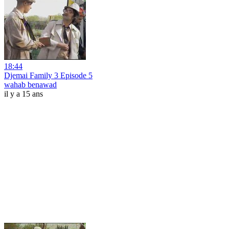
18:44
Djemai Family 3 Episode 5
wahab benawad
il y a 15 ans