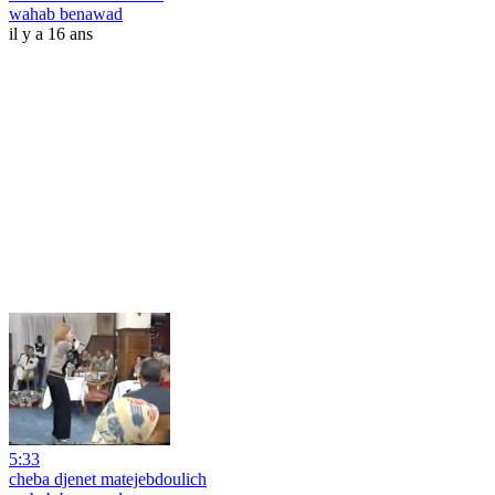
wahab benawad
il y a 16 ans
5:33
cheba djenet matejebdoulich