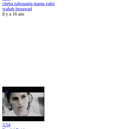
cheba zahouania mama zahri
wahab benawad
il y a 16 ans
3:54