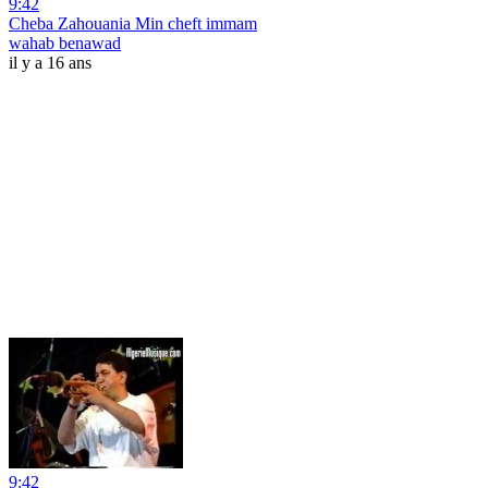
9:42
Cheba Zahouania Min cheft immam
wahab benawad
il y a 16 ans
9:42