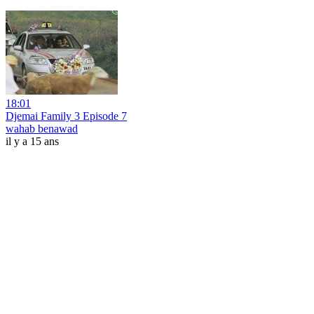
18:01
Djemai Family 3 Episode 7
wahab benawad
il y a 15 ans