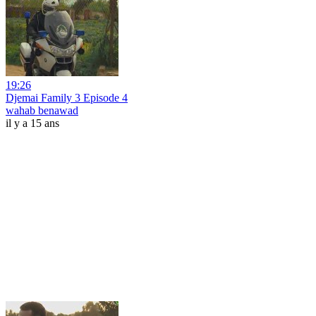
19:26
Djemai Family 3 Episode 4
wahab benawad
il y a 15 ans