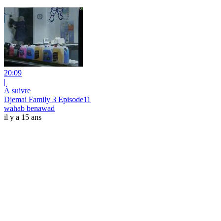
20:09
|
À suivre
Djemai Family 3 Episode11
wahab benawad
il y a 15 ans