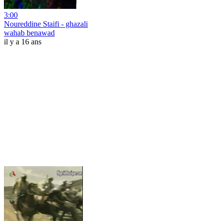
3:00
Noureddine Staifi - ghazali
wahab benawad
il y a 16 ans