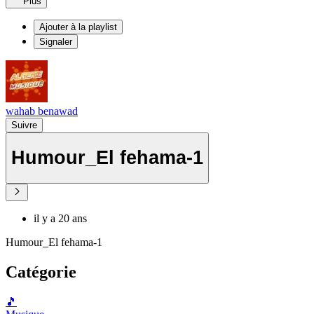
Plus
Ajouter à la playlist
Signaler
wahab benawad
Suivre
Humour_El fehama-1
il y a 20 ans
Humour_El fehama-1
Catégorie
🎵