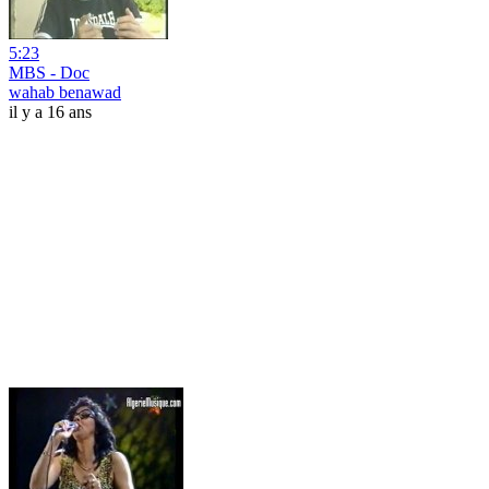
5:23
MBS - Doc
wahab benawad
il y a 16 ans