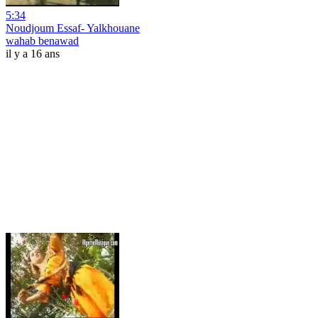
5:34
Noudjoum Essaf- Yalkhouane
wahab benawad
il y a 16 ans