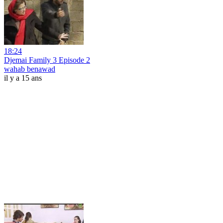
18:24
Djemai Family 3 Episode 2
wahab benawad
il y a 15 ans