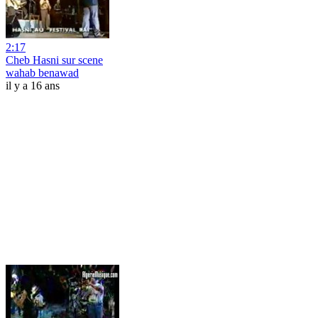
2:17
Cheb Hasni sur scene
wahab benawad
il y a 16 ans