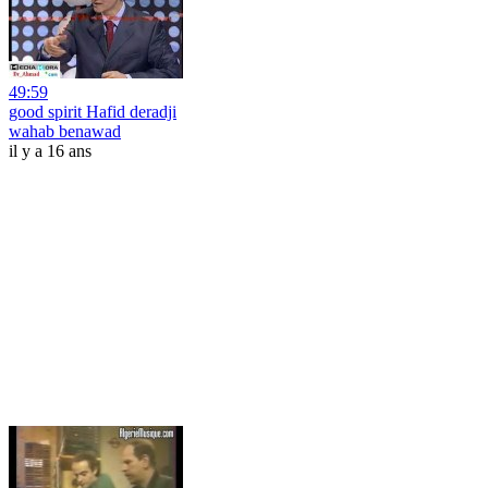
49:59
good spirit Hafid deradji
wahab benawad
il y a 16 ans