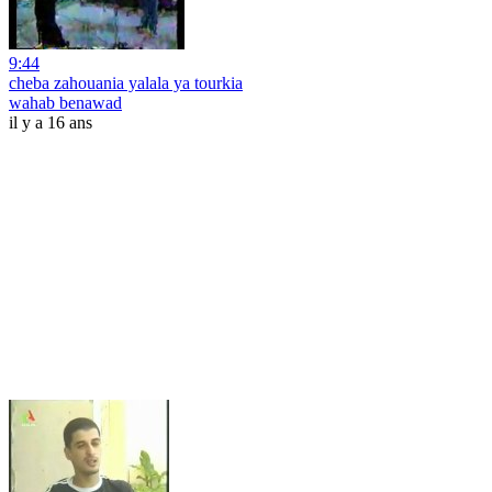
9:44
cheba zahouania yalala ya tourkia
wahab benawad
il y a 16 ans