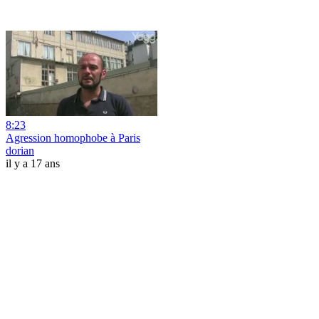
8:23
Agression homophobe à Paris
dorian
il y a 17 ans