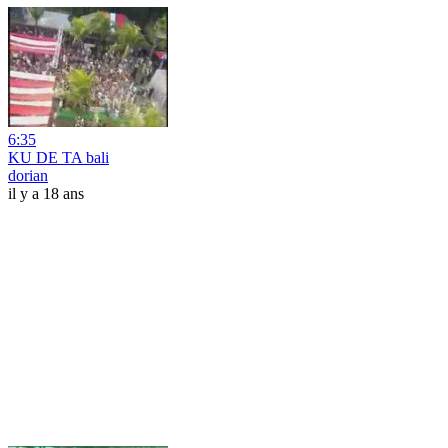
6:35
KU DE TA bali
dorian
il y a 18 ans