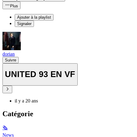
Plus
Ajouter à la playlist
Signaler
dorian
Suivre
UNITED 93 EN VF
il y a 20 ans
Catégorie
🗞
News