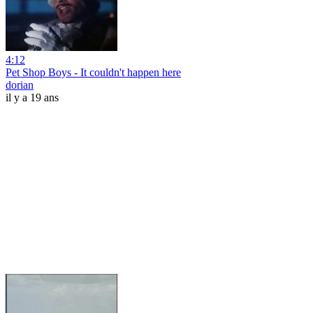
4:12
Pet Shop Boys - It couldn't happen here
dorian
il y a 19 ans