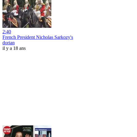
2:40
French President Nicholas Sarkozy's
dorian
il y a 18 ans