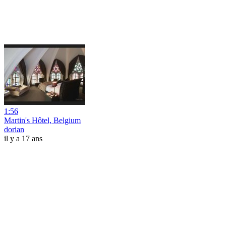
1:56
Martin's Hôtel, Belgium
dorian
il y a 17 ans