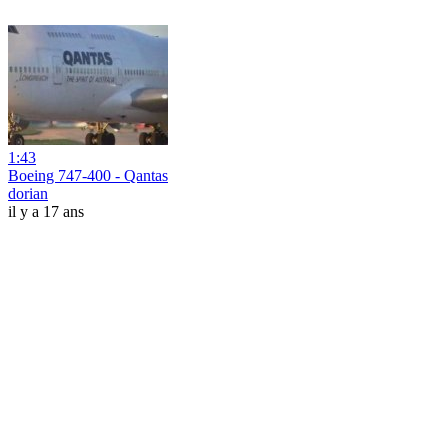
1:43
Boeing 747-400 - Qantas
dorian
il y a 17 ans