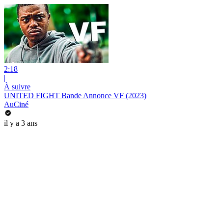
2:18
|
À suivre
UNITED FIGHT Bande Annonce VF (2023)
AuCiné
il y a 3 ans