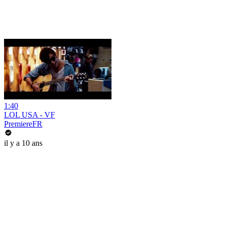
1:40
LOL USA - VF
PremiereFR
il y a 10 ans