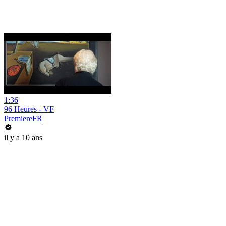
1:36
96 Heures - VF
PremiereFR
il y a 10 ans