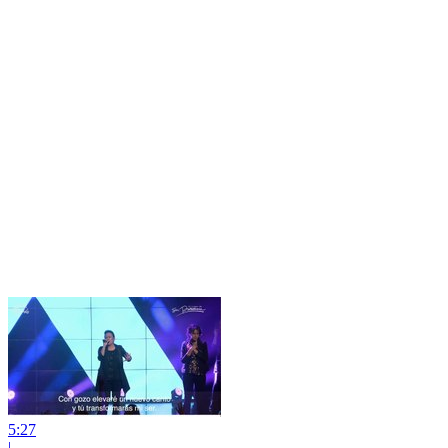
5:27
|