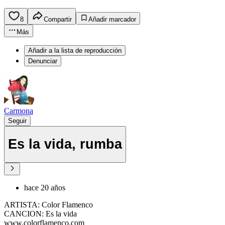
8
Compartir
Añadir marcador
Más
Añadir a la lista de reproducción
Denunciar
Carmona
Seguir
Es la vida, rumba
hace 20 años
ARTISTA: Color Flamenco
CANCION: Es la vida
www.colorflamenco.com