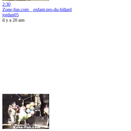
2:30
Zone-fun.com__enfant-pro-du-billard
jordan05
il y a 20 ans