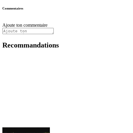
Commentaires
Ajoute ton commentaire
Recommandations