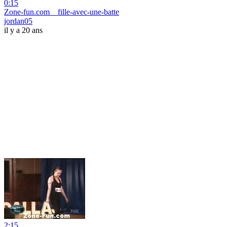
0:15
Zone-fun.com__fille-avec-une-batte
jordan05
il y a 20 ans
2:15