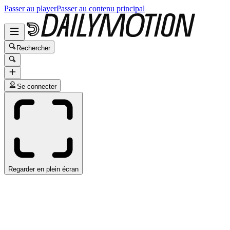
Passer au player
Passer au contenu principal
Rechercher
Se connecter
Regarder en plein écran