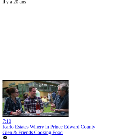
il y a 20 ans
7:10
Karlo Estates Winery in Prince Edward County
Glen & Friends Cooking Food