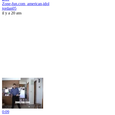
Zone-fun.com_american-idol
jordan05
il y a 20 ans
0:09