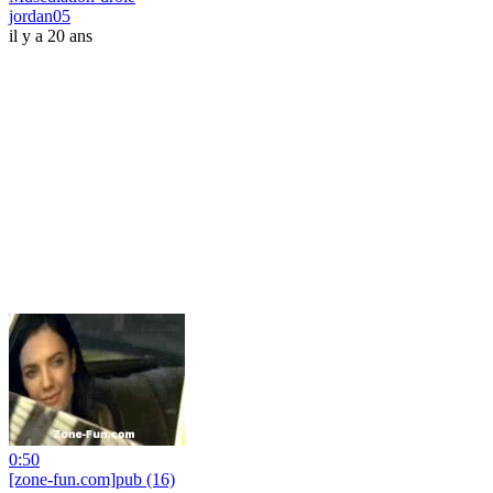
jordan05
il y a 20 ans
0:50
[zone-fun.com]pub (16)