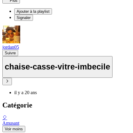
Plus
Ajouter à la playlist
Signaler
jordan05
Suivre
chaise-casse-vitre-imbecile
il y a 20 ans
Catégorie
🎈
Amusant
Voir moins