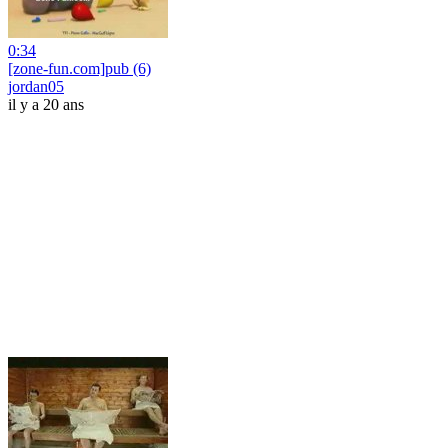
0:34
[zone-fun.com]pub (6)
jordan05
il y a 20 ans