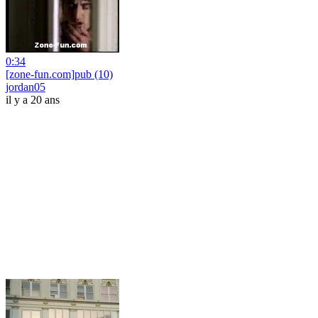
0:34
[zone-fun.com]pub (10)
jordan05
il y a 20 ans