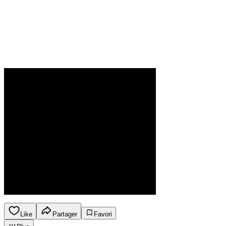
Like
Partager
Favori