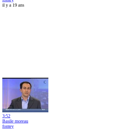
il y a 19 ans
3:52
Basile moreau
fontey