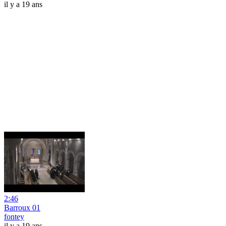
il y a 19 ans
2:46
Barroux 01
fontey
il y a 19 ans