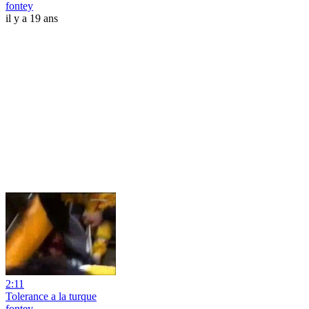
fontey
il y a 19 ans
2:11
Tolerance a la turque
fontey