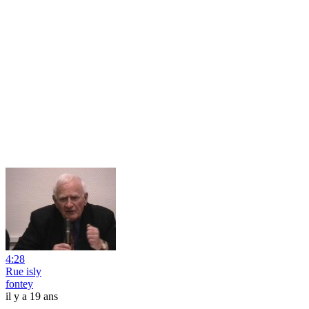
4:28
Rue isly
fontey
il y a 19 ans