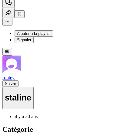
Ajouter à la playlist
Signaler
fontey
Suivre
staline
il y a 20 ans
Catégorie