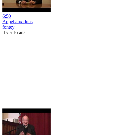
6:50
Appel aux dons
fontey
il y a 16 ans