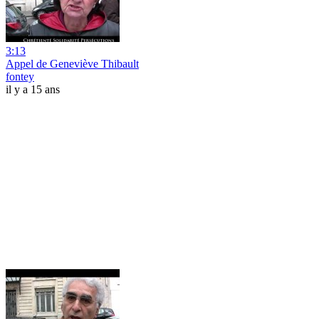
3:13
Appel de Geneviève Thibault
fontey
il y a 15 ans