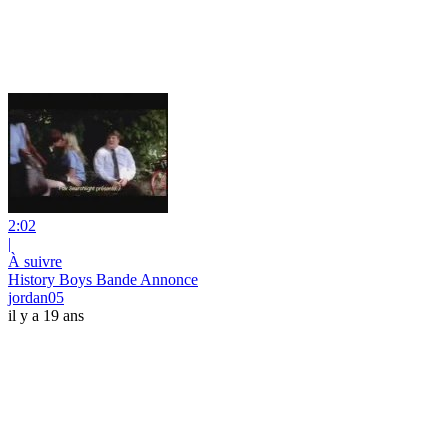
2:02
|
À suivre
History Boys Bande Annonce
jordan05
il y a 19 ans