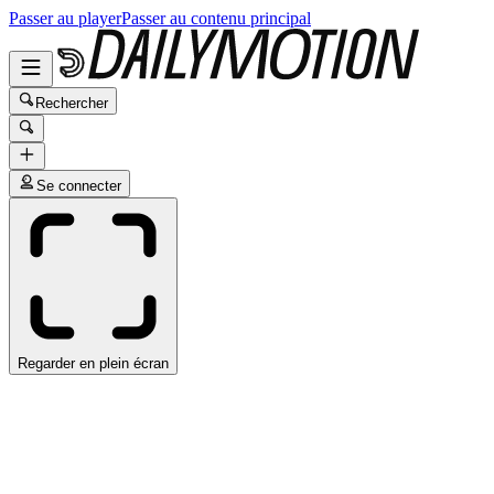
Passer au player
Passer au contenu principal
Rechercher
Se connecter
Regarder en plein écran