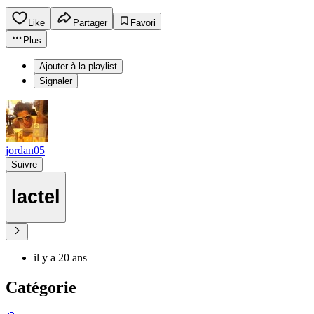
Like
Partager
Favori
Plus
Ajouter à la playlist
Signaler
jordan05
Suivre
lactel
il y a 20 ans
Catégorie