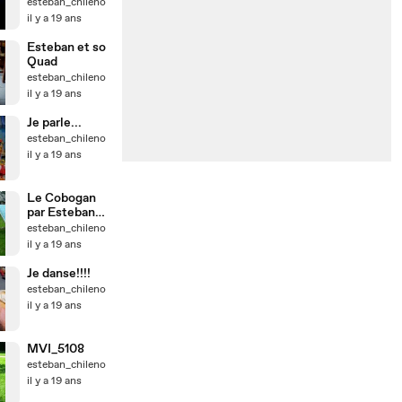
peu de tout
esteban_chileno
il y a 19 ans
Esteban et so
Quad
esteban_chileno
il y a 19 ans
Je parle...
esteban_chileno
il y a 19 ans
Le Cobogan
par Esteban
hihi
esteban_chileno
il y a 19 ans
Je danse!!!!
esteban_chileno
il y a 19 ans
MVI_5108
esteban_chileno
il y a 19 ans