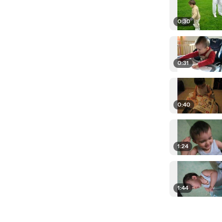
0:30
0:31
0:40
1:24
1:44