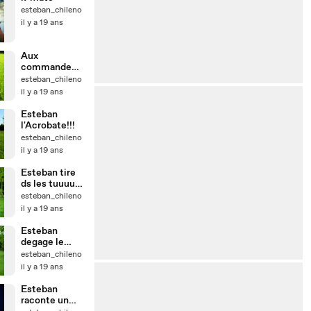
esteban_chileno
il y a 19 ans
Aux
commandem
ent mon petit
esteban_chileno
Soldat hihi
il y a 19 ans
Esteban
l'Acrobate!!!
esteban_chileno
il y a 19 ans
Esteban tire
ds les tuuuut
a papa
esteban_chileno
il y a 19 ans
Esteban
degage le
ballon comme
esteban_chileno
un pro hihi
il y a 19 ans
Esteban
raconte un