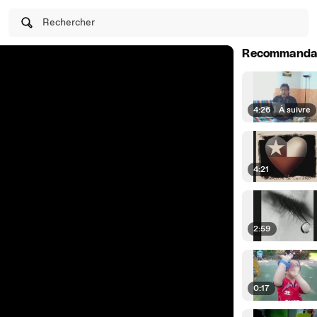
Rechercher
Recommanda
4:26
|
À suivre
4:21
2:59
0:17