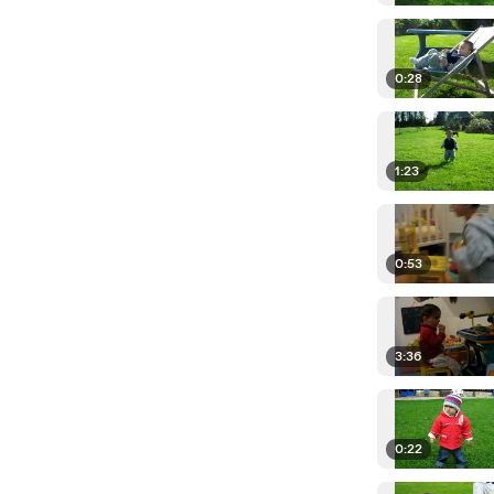
0:28
1:23
0:53
3:36
0:22