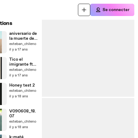
Se connecter
tions
aniversario de
la muerte de
nuestro
esteban_chileno
querido padre
il y a 17 ans
Tico el
imigrante ft
R15
esteban_chileno
il y a 17 ans
Honey test 2
esteban_chileno
il y a 18 ans
V090608_18.
07
esteban_chileno
il y a 18 ans
k-maté