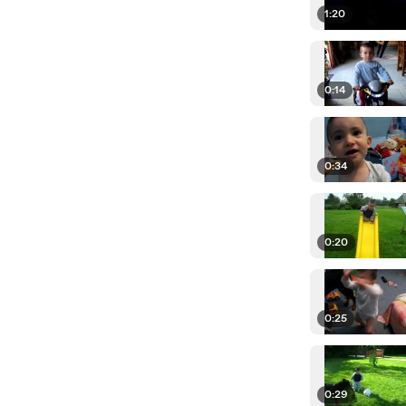
1:20
0:14
0:34
0:20
0:25
0:29