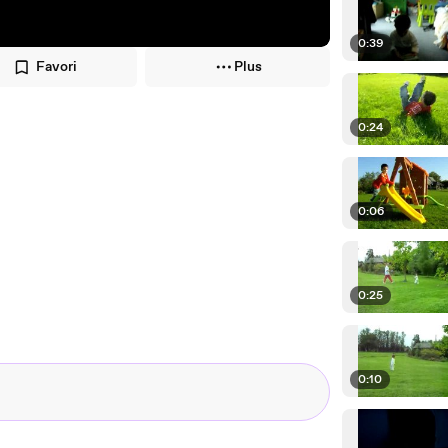
0:39
Favori
Plus
0:24
0:06
0:25
0:10