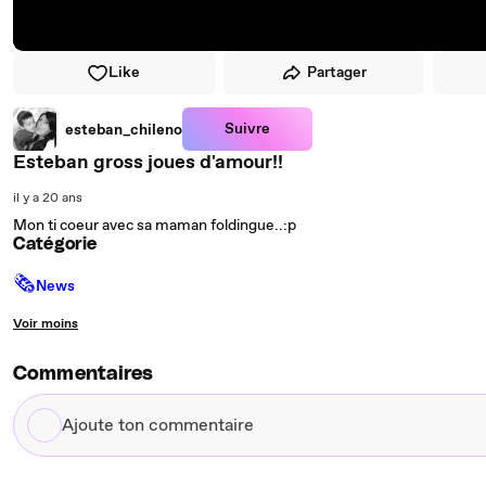
Like
Partager
Suivre
esteban_chileno
Esteban gross joues d'amour!!
il y a 20 ans
Mon ti coeur avec sa maman foldingue..:p
Catégorie
🗞
News
Voir moins
Commentaires
Ajoute
ton
commentaire