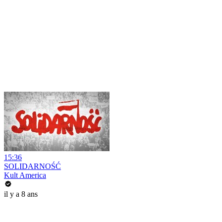
15:36
SOLIDARNOŚĆ
Kult America
il y a 8 ans