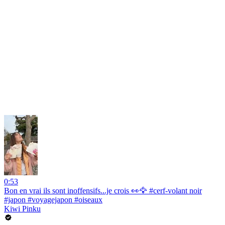
0:53
Bon en vrai ils sont inoffensifs...je crois 👀🦅 #cerf-volant noir
#japon #voyagejapon #oiseaux
Kiwi Pinku