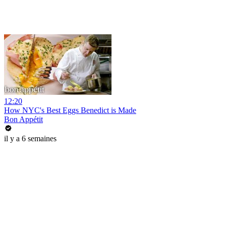
12:20
How NYC's Best Eggs Benedict is Made
Bon Appétit
il y a 6 semaines