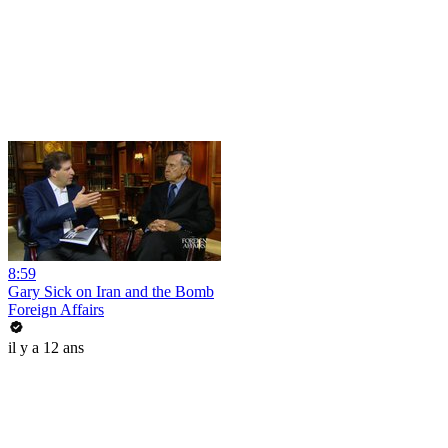
8:59
Gary Sick on Iran and the Bomb
Foreign Affairs
il y a 12 ans