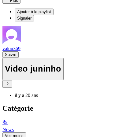
Plus
Ajouter à la playlist
Signaler
valou369
Suivre
Video juninho
il y a 20 ans
Catégorie
🗞
News
Voir moins