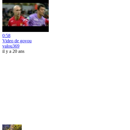
0:58
Video de govou
valou369
il y a 20 ans