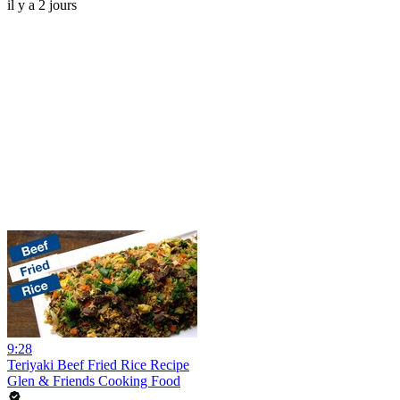
il y a 2 jours
9:28
Teriyaki Beef Fried Rice Recipe
Glen & Friends Cooking Food