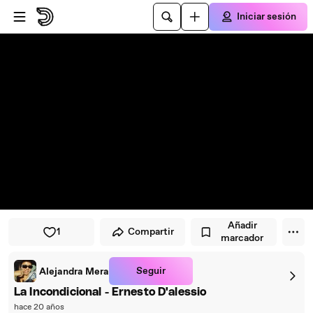
Saltar al reproductor
Saltar al contenido principal
Iniciar sesión
Añadir
1
Compartir
marcador
Seguir
Alejandra Mera
La Incondicional - Ernesto D'alessio
hace 20 años