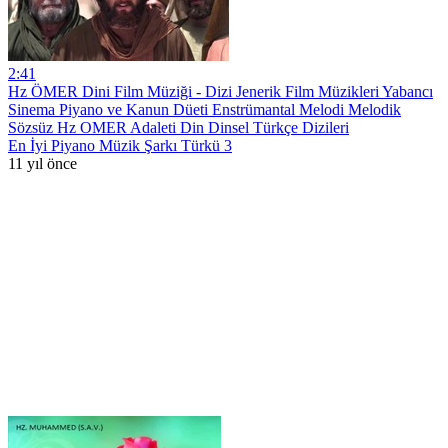
2:41
Hz ÖMER Dini Film Müziği - Dizi Jenerik Film Müzikleri Yabancı
Sinema Piyano ve Kanun Düeti Enstrümantal Melodi Melodik
Sözsüz Hz OMER Adaleti Din Dinsel Türkçe Dizileri
En İyi Piyano Müzik Şarkı Türkü 3
11 yıl önce