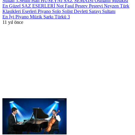
Sultan 3.Selim Han HÜSEYNİ SAZ SEMAİSİ Osmanlı Musikisi
En Güzel SAZ ESERLERİ Not Fasıl Peşrev Peşrevi Neyzen Türk
Klasikleri Eserleri Piyano Solo Solist Devleti Sarayı Sultanı
En İyi Piyano Müzik Şarkı Türkü 3
11 yıl önce