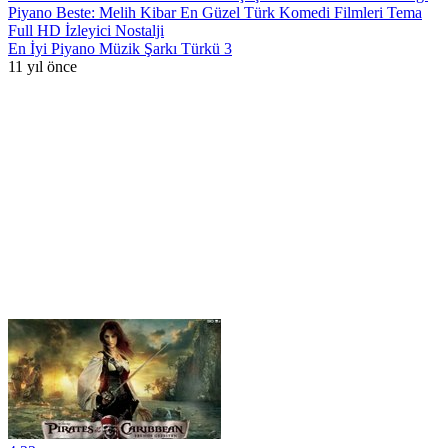
Piyano Beste: Melih Kibar En Güzel Türk Komedi Filmleri Tema
Full HD İzleyici Nostalji
En İyi Piyano Müzik Şarkı Türkü 3
11 yıl önce