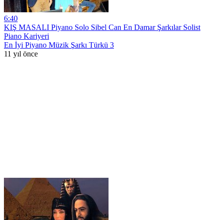
6:40
KIŞ MASALI Piyano Solo Sibel Can En Damar Şarkılar Solist
Piano Kariyeri
En İyi Piyano Müzik Şarkı Türkü 3
11 yıl önce