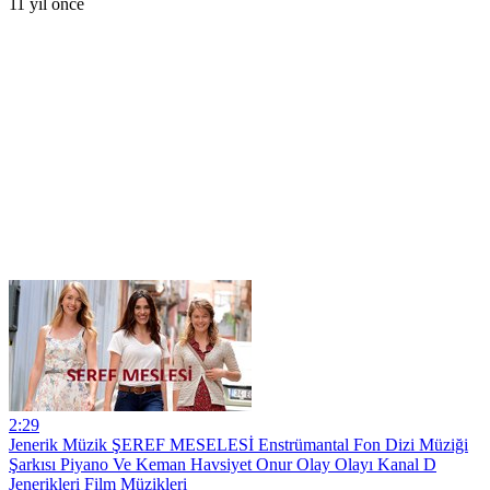
11 yıl önce
2:29
Jenerik Müzik ŞEREF MESELESİ Enstrümantal Fon Dizi Müziği
Şarkısı Piyano Ve Keman Havsiyet Onur Olay Olayı Kanal D
Jenerikleri Film Müzikleri