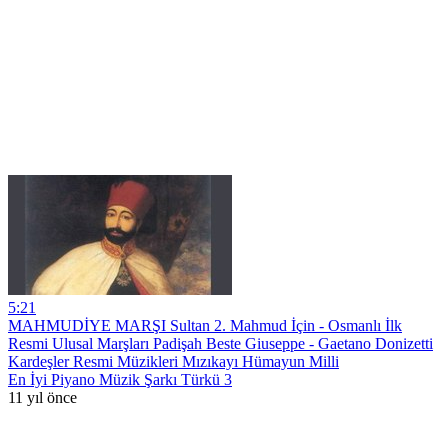
5:21
MAHMUDİYE MARŞI Sultan 2. Mahmud İçin - Osmanlı İlk
Resmi Ulusal Marşları Padişah Beste Giuseppe - Gaetano Donizetti
Kardeşler Resmi Müzikleri Mızıkayı Hümayun Milli
En İyi Piyano Müzik Şarkı Türkü 3
11 yıl önce