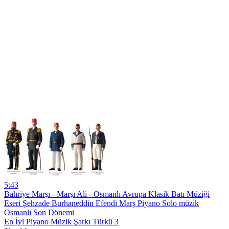
5:43
Bahriye Marşı - Marşı Ali - Osmanlı Avrupa Klasik Batı Müziği
Eseri Şehzade Burhaneddin Efendi Marş Piyano Solo müzik
Osmanlı Son Dönemi
En İyi Piyano Müzik Şarkı Türkü 3