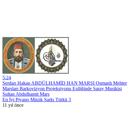
5:24
Serdarı Hakan ABDÜLHAMİD HAN MARŞI Osmanlı Mehter
Marşları Barkovizyon Projeksiyonu Eşiliğinde Saray Musikisi
Sultan Abdulhamit Marş
En İyi Piyano Müzik Şarkı Türkü 3
11 yıl önce