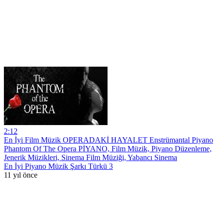
2:12
En İyi Film Müzik OPERADAKİ HAYALET Enstrümantal Piyano
Phantom Of The Opera PİYANO, Film Müzik, Piyano Düzenleme,
Jenerik Müzikleri, Sinema Film Müziği, Yabancı Sinema
En İyi Piyano Müzik Şarkı Türkü 3
11 yıl önce