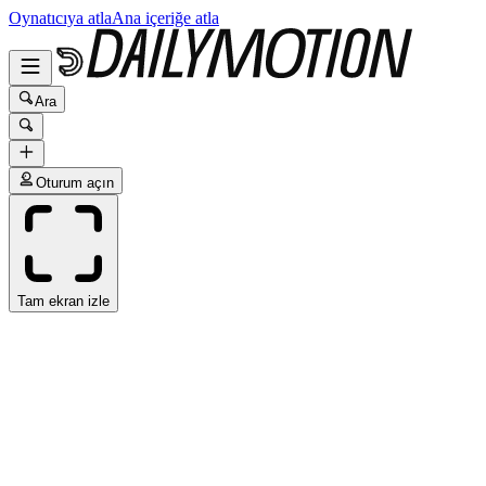
Oynatıcıya atla
Ana içeriğe atla
Ara
Oturum açın
Tam ekran izle