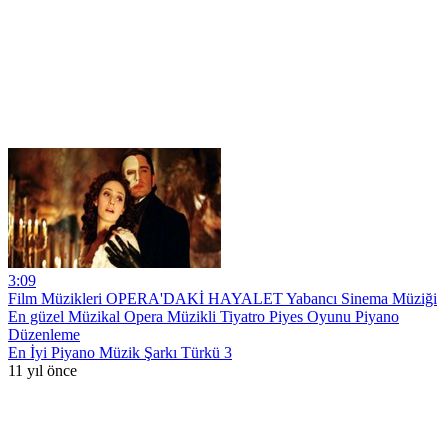
3:09
Film Müzikleri OPERA'DAKİ HAYALET Yabancı Sinema Müziği
En güzel Müzikal Opera Müzikli Tiyatro Piyes Oyunu Piyano
Düzenleme
En İyi Piyano Müzik Şarkı Türkü 3
11 yıl önce