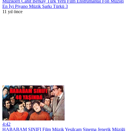
Müzikleri Cahit Berkay Türk Yerli Film Enstrümantal Fon Müziği
En İyi Piyano Müzik Şarkı Türkü 3
11 yıl önce
4:42
HABABAM SINIFI Film Müzik Yeşilçam Sinema Jenerik Müziği