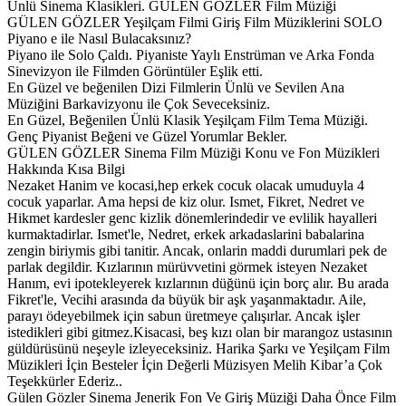
Ünlü Sinema Klasikleri. GÜLEN GÖZLER Film Müziği
GÜLEN GÖZLER Yeşilçam Filmi Giriş Film Müziklerini SOLO
Piyano e ile Nasıl Bulacaksınız?
Piyano ile Solo Çaldı. Piyaniste Yaylı Enstrüman ve Arka Fonda
Sinevizyon ile Filmden Görüntüler Eşlik etti.
En Güzel ve beğenilen Dizi Filmlerin Ünlü ve Sevilen Ana
Müziğini Barkavizyonu ile Çok Seveceksiniz.
En Güzel, Beğenilen Ünlü Klasik Yeşilçam Film Tema Müziği.
Genç Piyanist Beğeni ve Güzel Yorumlar Bekler.
GÜLEN GÖZLER Sinema Film Müziği Konu ve Fon Müzikleri
Hakkında Kısa Bilgi
Nezaket Hanim ve kocasi,hep erkek cocuk olacak umuduyla 4
cocuk yaparlar. Ama hepsi de kiz olur. Ismet, Fikret, Nedret ve
Hikmet kardesler genc kizlik dönemlerindedir ve evlilik hayalleri
kurmaktadirlar. Ismet'le, Nedret, erkek arkadaslarini babalarina
zengin biriymis gibi tanitir. Ancak, onlarin maddi durumlari pek de
parlak degildir. Kızlarının mürüvvetini görmek isteyen Nezaket
Hanım, evi ipotekleyerek kızlarının düğünü için borç alır. Bu arada
Fikret'le, Vecihi arasında da büyük bir aşk yaşanmaktadır. Aile,
parayı ödeyebilmek için sabun üretmeye çalışırlar. Ancak işler
istedikleri gibi gitmez.Kisacasi, beş kızı olan bir marangoz ustasının
güldürüsünü neşeyle izleyeceksiniz. Harika Şarkı ve Yeşilçam Film
Müzikleri İçin Besteler İçin Değerli Müzisyen Melih Kibar’a Çok
Teşekkürler Ederiz..
Gülen Gözler Sinema Jenerik Fon Ve Giriş Müziği Daha Önce Film