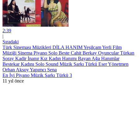
2:39
|
Sıradaki
Türk Sineması Müzikleri DİLA HANIM Yeşilçam Yerli Film
Müziği Sinema Piyano Solo Beste Cahit Berkay Oyuncular Türkan
Şoray Kadir İnanır Kız Kadın Hanımı Bayan Ağa Hanımlar
Bestekar Kadını Solo Sound Müzik Şarkı Türkü Eser Yönetmen
Orhan Aksoy Yapımcı Sena
En İyi Piyano Müzik Şarkı Türkü 3
11 yıl önce