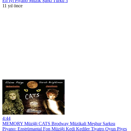
En İyi Piyano Müzik Şarkı Türkü 3
11 yıl önce
4:44
MEMORY Müziği CATS Brodway Müzikali Meşhur Şarkısı
Piyano: Enstrümantal Fon Müziği Kedi Kediler Tiyatro Oyun Piyes