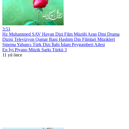
3:51
Hz Muhammed SAV Hayatı Dizi Film Müziği Arap Dini Drama
Dizisi Televizyon Qamar Bani Hashim Din Filmlari Müzikleri
Sinema Yabancı Türk Dizi İlahi İslam Peygamberi Ailesi
En İyi Piyano Müzik Şarkı Türkü 3
11 yıl önce