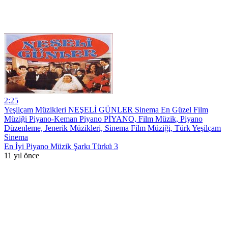
2:25
Yeşilçam Müzikleri NEŞELİ GÜNLER Sinema En Güzel Film
Müziği Piyano-Keman Piyano PİYANO, Film Müzik, Piyano
Düzenleme, Jenerik Müzikleri, Sinema Film Müziği, Türk Yeşilçam
Sinema
En İyi Piyano Müzik Şarkı Türkü 3
11 yıl önce