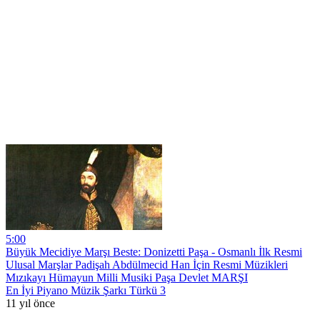
5:00
Büyük Mecidiye Marşı Beste: Donizetti Paşa - Osmanlı İlk Resmi
Ulusal Marşlar Padişah Abdülmecid Han İçin Resmi Müzikleri
Mızıkayı Hümayun Milli Musiki Paşa Devlet MARŞI
En İyi Piyano Müzik Şarkı Türkü 3
11 yıl önce