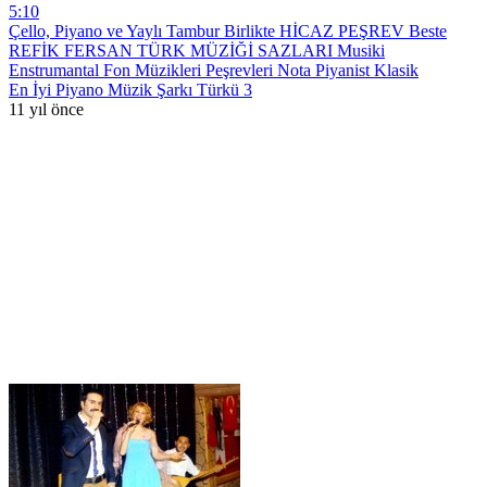
5:10
Çello, Piyano ve Yaylı Tambur Birlikte HİCAZ PEŞREV Beste
REFİK FERSAN TÜRK MÜZİĞİ SAZLARI Musiki
Enstrumantal Fon Müzikleri Peşrevleri Nota Piyanist Klasik
En İyi Piyano Müzik Şarkı Türkü 3
11 yıl önce