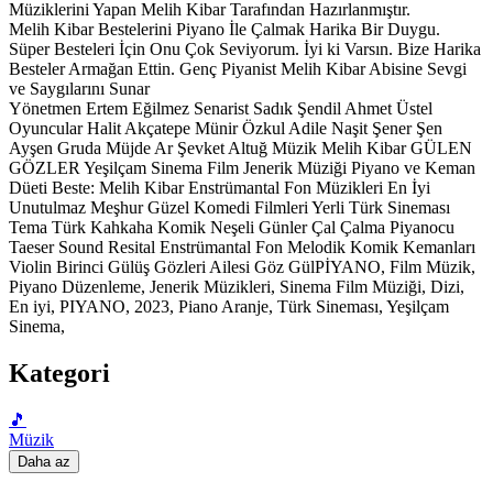
Müziklerini Yapan Melih Kibar Tarafından Hazırlanmıştır.
Melih Kibar Bestelerini Piyano İle Çalmak Harika Bir Duygu.
Süper Besteleri İçin Onu Çok Seviyorum. İyi ki Varsın. Bize Harika
Besteler Armağan Ettin. Genç Piyanist Melih Kibar Abisine Sevgi
ve Saygılarını Sunar
Yönetmen Ertem Eğilmez Senarist Sadık Şendil Ahmet Üstel
Oyuncular Halit Akçatepe Münir Özkul Adile Naşit Şener Şen
Ayşen Gruda Müjde Ar Şevket Altuğ Müzik Melih Kibar GÜLEN
GÖZLER Yeşilçam Sinema Film Jenerik Müziği Piyano ve Keman
Düeti Beste: Melih Kibar Enstrümantal Fon Müzikleri En İyi
Unutulmaz Meşhur Güzel Komedi Filmleri Yerli Türk Sineması
Tema Türk Kahkaha Komik Neşeli Günler Çal Çalma Piyanocu
Taeser Sound Resital Enstrümantal Fon Melodik Komik Kemanları
Violin Birinci Gülüş Gözleri Ailesi Göz GülPİYANO, Film Müzik,
Piyano Düzenleme, Jenerik Müzikleri, Sinema Film Müziği, Dizi,
En iyi, PIYANO, 2023, Piano Aranje, Türk Sineması, Yeşilçam
Sinema,
Kategori
🎵
Müzik
Daha az