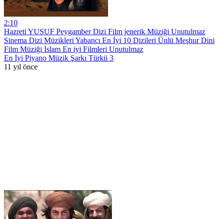
2:10
Hazreti YUSUF Peygamber Dizi Film jenerik Müziği Unutulmaz
Sinema Dizi Müzikleri Yabancı En İyi 10 Dizileri Ünlü Meşhur Dini
Film Müziği İslam En iyi Filmleri Unutulmaz
En İyi Piyano Müzik Şarkı Türkü 3
11 yıl önce