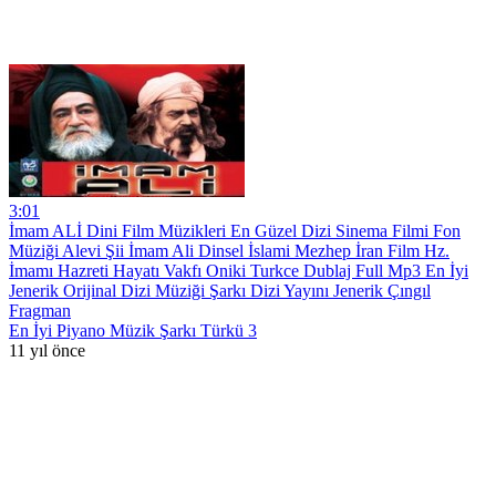
3:01
İmam ALİ Dini Film Müzikleri En Güzel Dizi Sinema Filmi Fon
Müziği Alevi Şii İmam Ali Dinsel İslami Mezhep İran Film Hz.
İmamı Hazreti Hayatı Vakfı Oniki Turkce Dublaj Full Mp3 En İyi
Jenerik Orijinal Dizi Müziği Şarkı Dizi Yayını Jenerik Çıngıl
Fragman
En İyi Piyano Müzik Şarkı Türkü 3
11 yıl önce