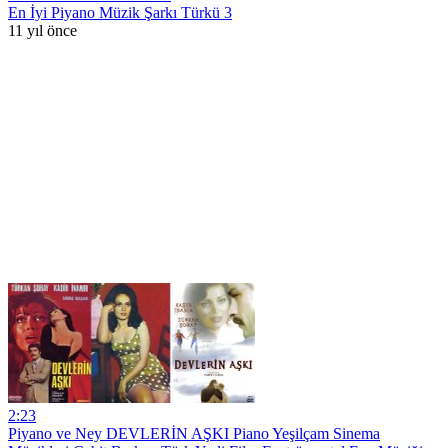
En İyi Piyano Müzik Şarkı Türkü 3
11 yıl önce
2:23
Piyano ve Ney DEVLERİN AŞKI Piano Yeşilçam Sinema