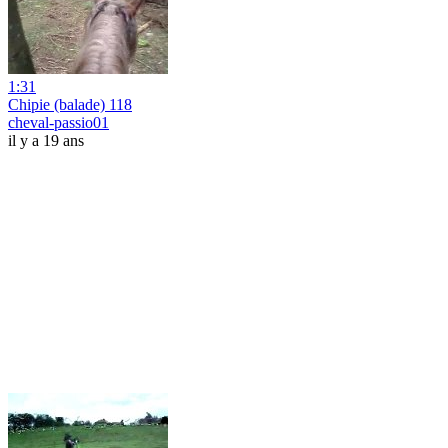
1:31
Chipie (balade) 118
cheval-passio01
il y a 19 ans