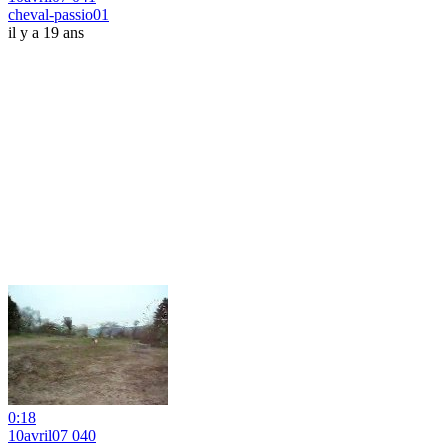
cheval-passio01
il y a 19 ans
0:18
10avril07 040