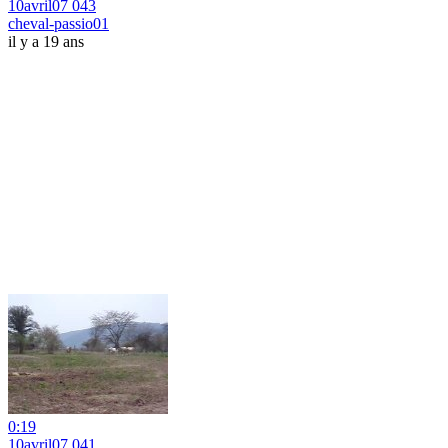
10avril07 043
cheval-passio01
il y a 19 ans
0:19
10avril07 041