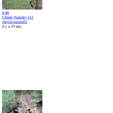
0:46
Chipie (balade) 112
cheval-passio01
il y a 19 ans