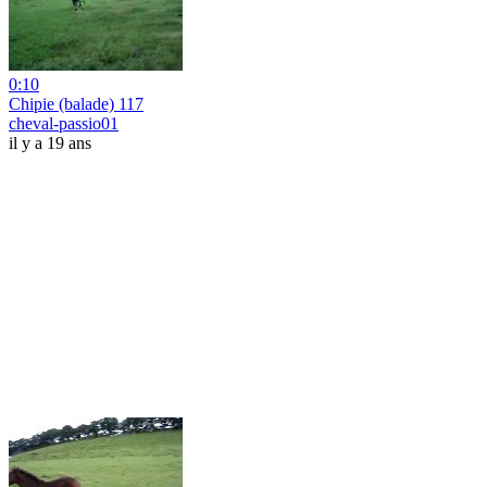
0:10
Chipie (balade) 117
cheval-passio01
il y a 19 ans