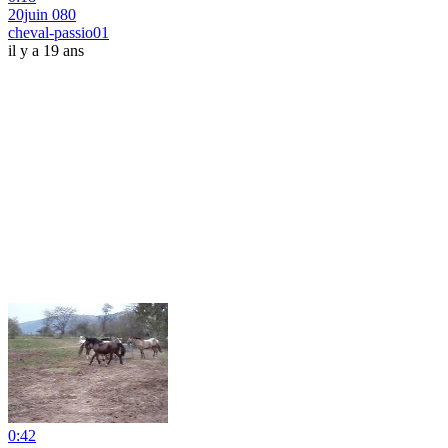
20juin 080
cheval-passio01
il y a 19 ans
0:42