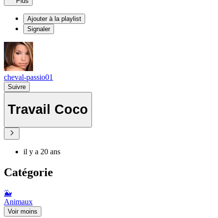
Plus
Ajouter à la playlist
Signaler
cheval-passio01
Suivre
Travail Coco
il y a 20 ans
Catégorie
🐳
Animaux
Voir moins