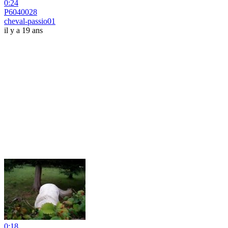
0:24
P6040028
cheval-passio01
il y a 19 ans
0:18