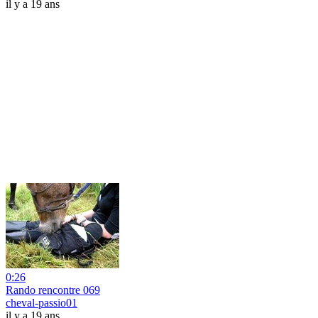
il y a 19 ans
0:26
Rando rencontre 069
cheval-passio01
il y a 19 ans