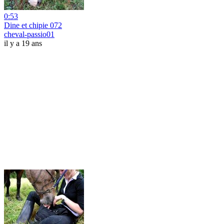
0:53
Dine et chipie 072
cheval-passio01
il y a 19 ans