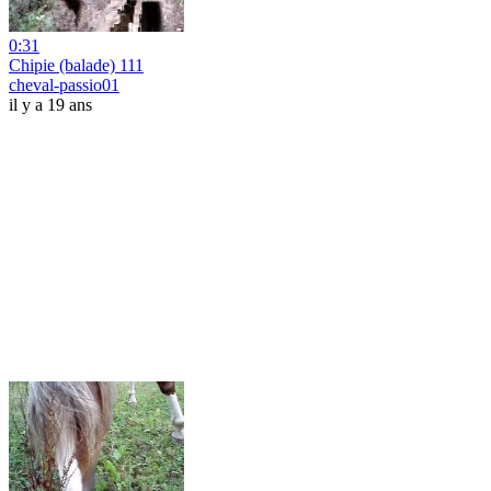
0:31
Chipie (balade) 111
cheval-passio01
il y a 19 ans