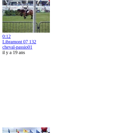
0:12
Libramont 07 132
cheval-passio01
il y a 19 ans