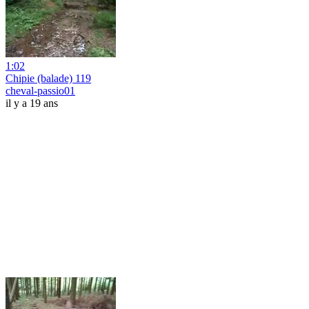
1:02
Chipie (balade) 119
cheval-passio01
il y a 19 ans