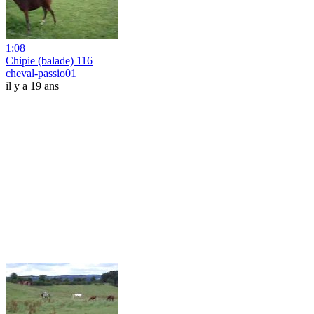
1:08
Chipie (balade) 116
cheval-passio01
il y a 19 ans