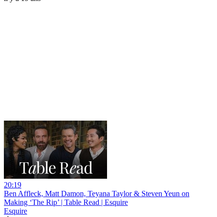
20:19
Ben Affleck, Matt Damon, Teyana Taylor & Steven Yeun on
Making ‘The Rip’ | Table Read | Esquire
Esquire