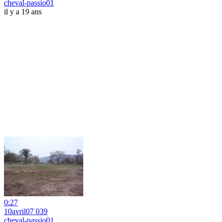
cheval-passio01
il y a 19 ans
0:27
10avril07 039
cheval-passio01