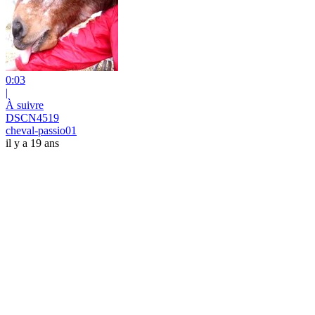
0:03
|
À suivre
DSCN4519
cheval-passio01
il y a 19 ans