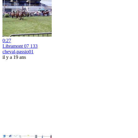
0:27
Libramont 07 133
cheval-passio01
il y a 19 ans