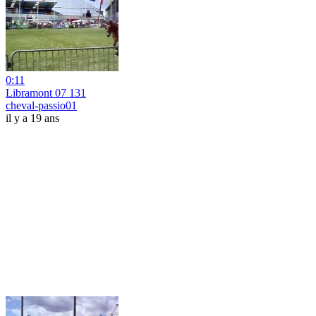
0:11
Libramont 07 131
cheval-passio01
il y a 19 ans