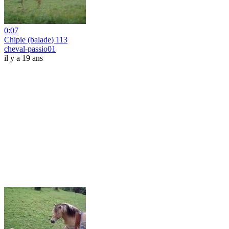
0:07
Chipie (balade) 113
cheval-passio01
il y a 19 ans