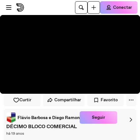
Pular para o player
Ir para o conteúdo principal
Conectar
Curtir
Compartilhar
Favorito
Seguir
Flávio Barbosa e Diego Ramon
DÉCIMO BLOCO COMERCIAL
há 19 anos