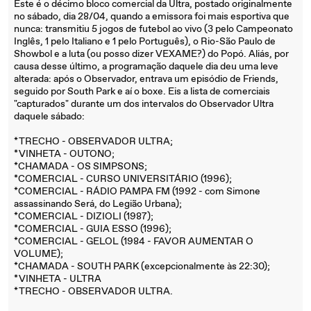
Este é o décimo bloco comercial da Ultra, postado originalmente
no sábado, dia 28/04, quando a emissora foi mais esportiva que
nunca: transmitiu 5 jogos de futebol ao vivo (3 pelo Campeonato
Inglês, 1 pelo Italiano e 1 pelo Português), o Rio-São Paulo de
Showbol e a luta (ou posso dizer VEXAME?) do Popó. Aliás, por
causa desse último, a programação daquele dia deu uma leve
alterada: após o Observador, entrava um episódio de Friends,
seguido por South Park e aí o boxe. Eis a lista de comerciais
"capturados" durante um dos intervalos do Observador Ultra
daquele sábado:
*TRECHO - OBSERVADOR ULTRA;
*VINHETA - OUTONO;
*CHAMADA - OS SIMPSONS;
*COMERCIAL - CURSO UNIVERSITÁRIO (1996);
*COMERCIAL - RÁDIO PAMPA FM (1992 - com Simone
assassinando Será, do Legião Urbana);
*COMERCIAL - DIZIOLI (1987);
*COMERCIAL - GUIA ESSO (1996);
*COMERCIAL - GELOL (1984 - FAVOR AUMENTAR O
VOLUME);
*CHAMADA - SOUTH PARK (excepcionalmente às 22:30);
*VINHETA - ULTRA
*TRECHO - OBSERVADOR ULTRA.