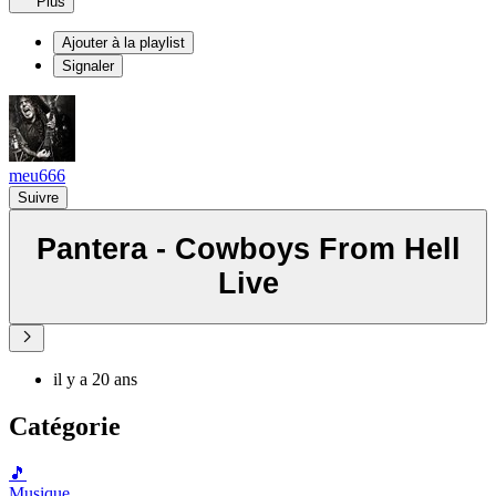
Plus
Ajouter à la playlist
Signaler
meu666
Suivre
Pantera - Cowboys From Hell
Live
il y a 20 ans
Catégorie
🎵
Musique