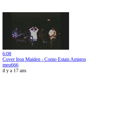
6:08
Cover Iron Maiden - Como Estais Amigos
meu666
il y a 17 ans