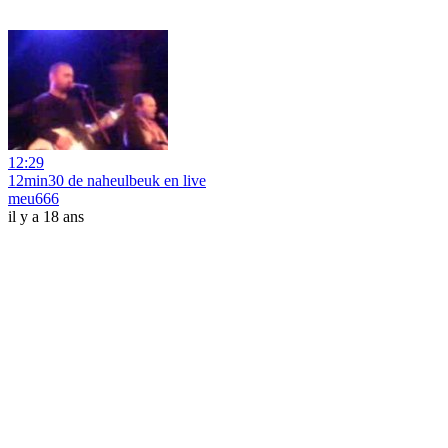
12:29
12min30 de naheulbeuk en live
meu666
il y a 18 ans