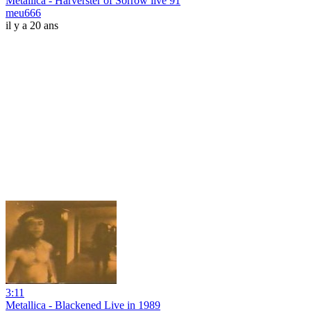
Metallica - Harverster of Sorrow live 91
meu666
il y a 20 ans
3:11
Metallica - Blackened Live in 1989