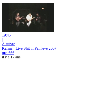
19:45
|
À suivre
Karma - Live Shit in Painlevé 2007
meu666
il y a 17 ans