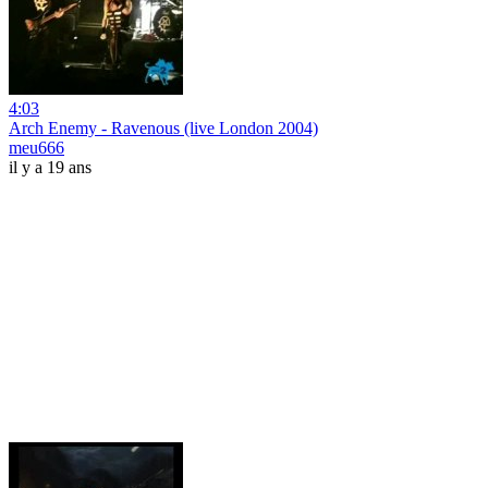
4:03
Arch Enemy - Ravenous (live London 2004)
meu666
il y a 19 ans