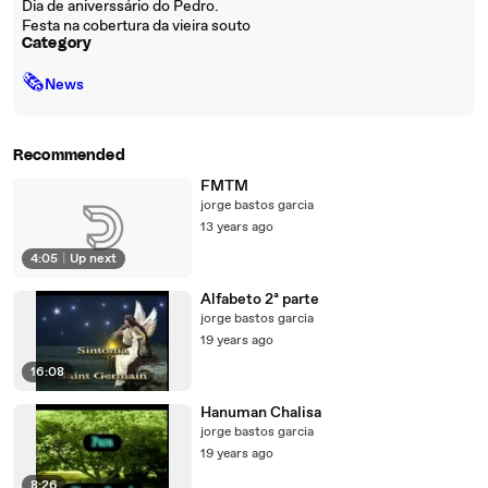
Dia de aniverssário do Pedro.
Festa na cobertura da vieira souto
Category
🗞
News
Recommended
FMTM
jorge bastos garcia
13 years ago
4:05
|
Up next
Alfabeto 2ª parte
jorge bastos garcia
19 years ago
16:08
Hanuman Chalisa
jorge bastos garcia
19 years ago
8:26