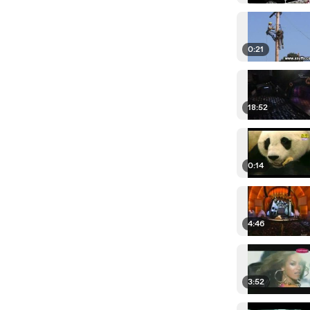
0:21
18:52
0:14
4:46
3:52