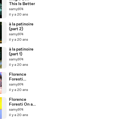
This Is Better
samy974
il y a 20 ans
à la patinoire
(part 2)
samy974
il y a 20 ans
à la patinoire
(part 1)
samy974
il y a 20 ans
Florence
Foresti
Dominique
samy974
Pipeau
il y a 20 ans
Florence
Foresti On a
tout essayé 01
samy974
il y a 20 ans