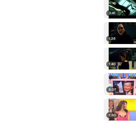
3:41
1:26
1:40
5:07
1:30