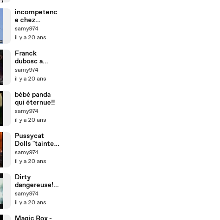
incompetenc
e chez
EDF(version
samy974
USA)
il y a 20 ans
Franck
dubosc a
montreal
samy974
il y a 20 ans
bébé panda
qui éternue!!
samy974
il y a 20 ans
Pussycat
Dolls "tainted
love"
samy974
il y a 20 ans
Dirty
dangereuse!
krys
samy974
il y a 20 ans
Magic Box -