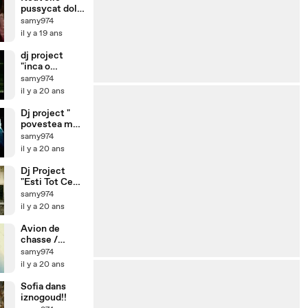
pussycat doll
!!
samy974
il y a 19 ans
dj project
"inca o
noapte"
samy974
il y a 20 ans
Dj project "
povestea mea
"
samy974
il y a 20 ans
Dj Project
"Esti Tot Ce
Am " officiel!!
samy974
il y a 20 ans
Avion de
chasse /
fighters
samy974
aircraft
il y a 20 ans
Sofia dans
iznogoud!!