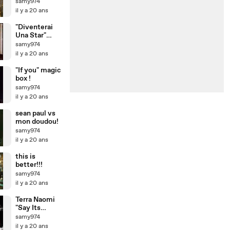
samy974
il y a 20 ans
"Diventerai
Una Star"
Finley (Rock)
samy974
il y a 20 ans
"If you" magic
box !
samy974
il y a 20 ans
sean paul vs
mon doudou!
samy974
il y a 20 ans
this is
better!!!
samy974
il y a 20 ans
Terra Naomi
"Say Its
Possible"
samy974
ecoutez!!
il y a 20 ans