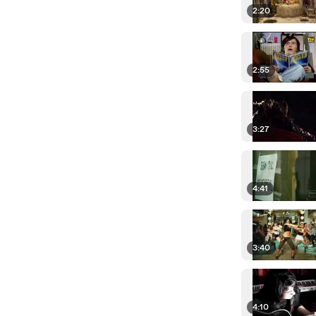
2:20
2:55
3:27
4:41
3:40
4:10