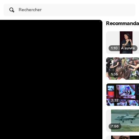
Rechercher
Recommanda
1:10
|
À suivre
1:35
2:32
7:56