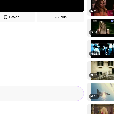
5:41
Favori
Plus
3:44
4:22
3:32
6:24