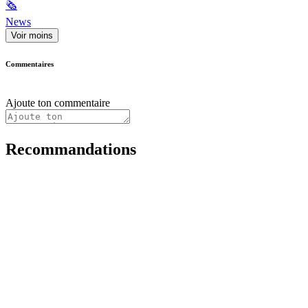
🗞
News
Voir moins
Commentaires
Ajoute ton commentaire
Recommandations