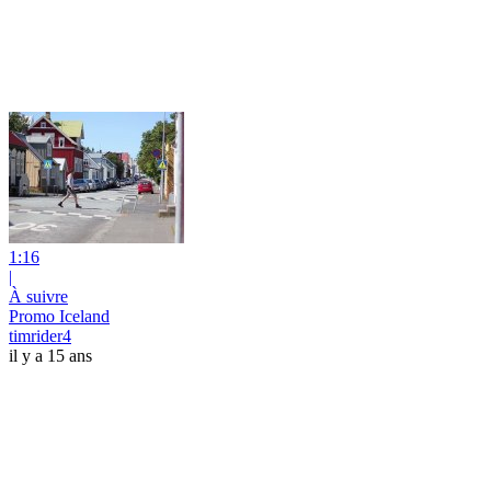
1:16
|
À suivre
Promo Iceland
timrider4
il y a 15 ans