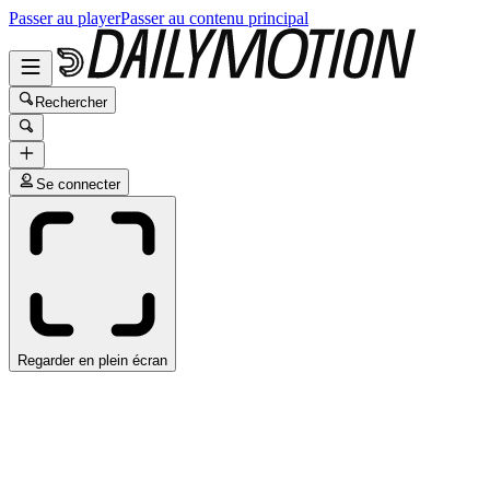
Passer au player
Passer au contenu principal
Rechercher
Se connecter
Regarder en plein écran