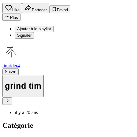
Like
Partager
Favori
Plus
Ajouter à la playlist
Signaler
timrider4
Suivre
grind tim
il y a 20 ans
Catégorie