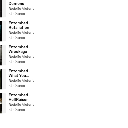
Demons
Rodolfo Victoria
há 19 anos
Entombed -
Retaliation
Rodolfo Victoria
há 19 anos
Entombed -
Wreckage
Rodolfo Victoria
há 19 anos
Entombed -
What You
Need
Rodolfo Victoria
há 19 anos
Entombed -
HellRaiser
Rodolfo Victoria
há 19 anos