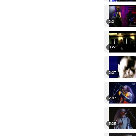
3:01
3:27
3:07
2:07
5:35