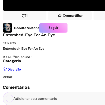
1
Compartilhar
Seguir
Rodolfo Victoria
Entombed-Eye For An Eye
há 19 anos
Entombed - Eye For An Eye
It's a F**kin' sound !
Categoria
🎈
Diversão
Ocultar
Comentários
Adicionar
seu