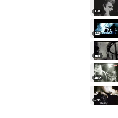
2:41
3:21
3:58
2:50
5:44