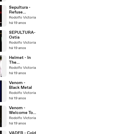
Sepultura -
Refuse
resist(live)
Rodolfo Victoria
há 19 anos
SEPULTURA-
Ostia
Rodolfo Victoria
há 19 anos
Helmet - In
The
Meantime
Rodolfo Victoria
há 19 anos
Venom -
Black Metal
Rodolfo Victoria
há 19 anos
Venom -
Welcome To
Hell (live)
Rodolfo Victoria
há 19 anos
VADER - Cold