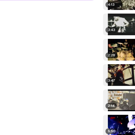
4:13
3:43
2:28
3:47
2:14
5:50