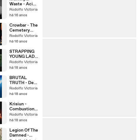
Waste - Acid
Sentence
Rodolfo Victoria
há 16 anos
Crowbar - The
Cemetery
Angels
Rodolfo Victoria
há 16 anos
STRAPPING
YOUNG LAD -
Almost Again
Rodolfo Victoria
há 18 anos
BRUTAL
TRUTH - Dead
Smart
Rodolfo Victoria
há 18 anos
Krisiun -
Combustion
Inferno
Rodolfo Victoria
há 18 anos
Legion Of The
Damned -