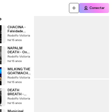
Conectar
o
CHACINA -
Falsidade
(live)
Rodolfo Victoria
há 15 anos
NAPALM
DEATH - On
The Brink Of
Rodolfo Victoria
Extinction
há 15 anos
MILKING THE
GOATMACHI
NE - Here
Rodolfo Victoria
Comes Uncle
há 15 anos
Wolf
DEATH
BREATH -
Death Breath
Rodolfo Victoria
há 15 anos
Municipal