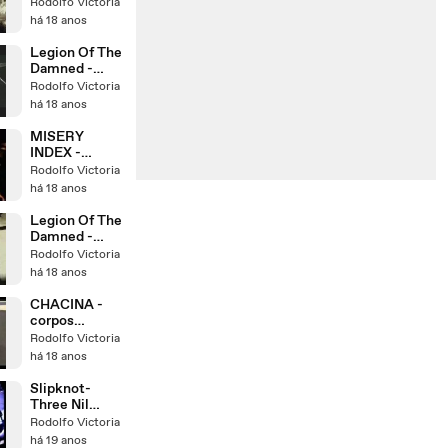
Sepulchral
Rodolfo Victoria
Ghoul
há 18 anos
Legion Of The
Damned -
Werewolf
Rodolfo Victoria
Corpse
há 18 anos
MISERY
INDEX -
Traitors
Rodolfo Victoria
há 18 anos
Legion Of The
Damned -
Death s Head
Rodolfo Victoria
March
há 18 anos
CHACINA -
corpos
congelados
Rodolfo Victoria
(live)
há 18 anos
Slipknot-
Three Nil
(live)
Rodolfo Victoria
há 19 anos