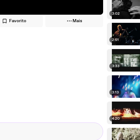
3:02
Favorito
Mais
2:51
3:33
3:13
4:20