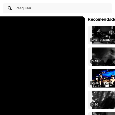
Pesquisar
Recomendad
3:17
|
A Seguir
3:58
2:58
3:56