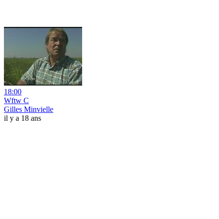
18:00
Wftw C
Gilles Minvielle
il y a 18 ans