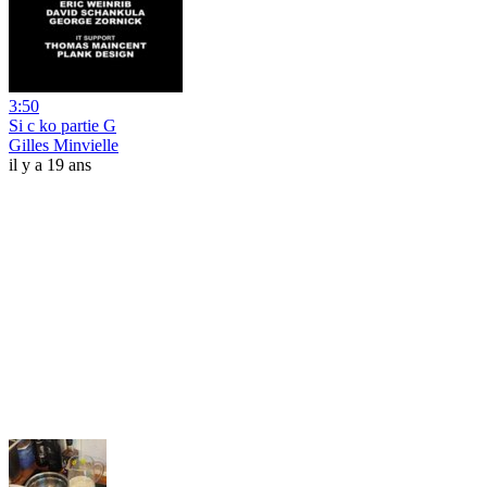
3:50
Si c ko partie G
Gilles Minvielle
il y a 19 ans