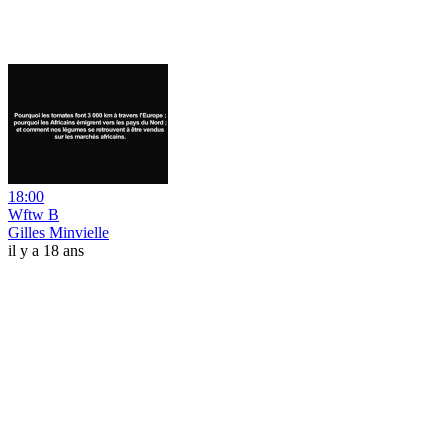
18:00
Wftw B
Gilles Minvielle
il y a 18 ans