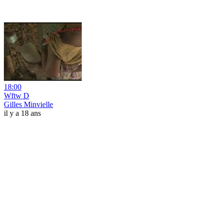
18:00
Wftw D
Gilles Minvielle
il y a 18 ans