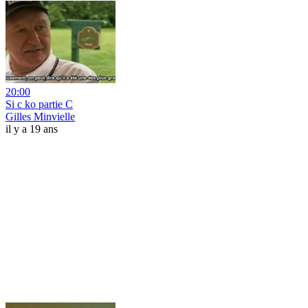
20:00
Si c ko partie C
Gilles Minvielle
il y a 19 ans