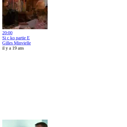
20:00
Si c ko partie E
Gilles Minvielle
il y a 19 ans