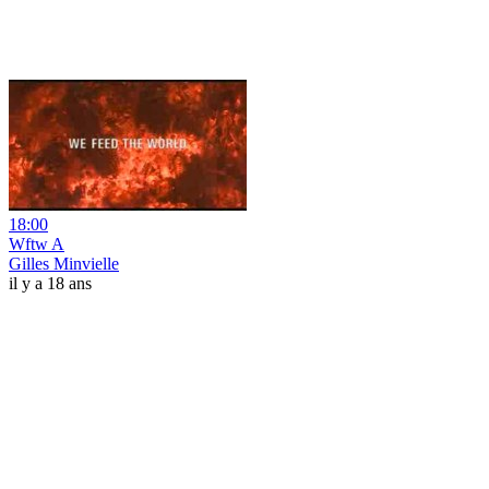
18:00
Wftw A
Gilles Minvielle
il y a 18 ans