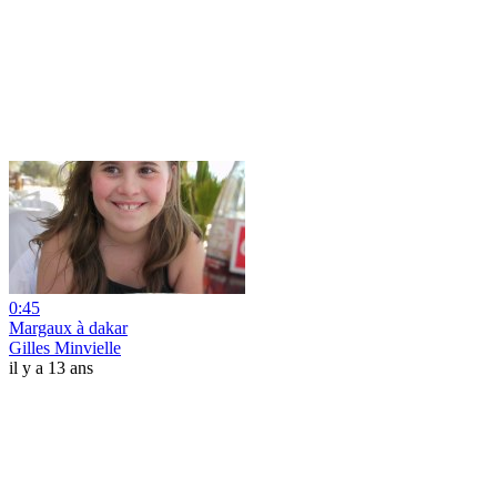
0:45
Margaux à dakar
Gilles Minvielle
il y a 13 ans