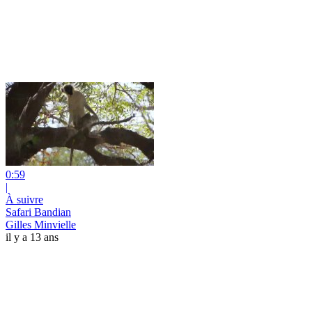
0:59
|
À suivre
Safari Bandian
Gilles Minvielle
il y a 13 ans