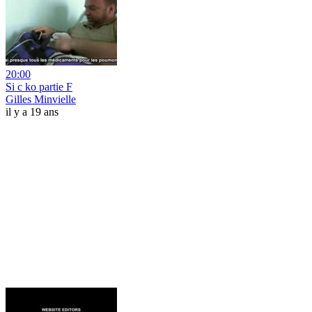
20:00
Si c ko partie F
Gilles Minvielle
il y a 19 ans