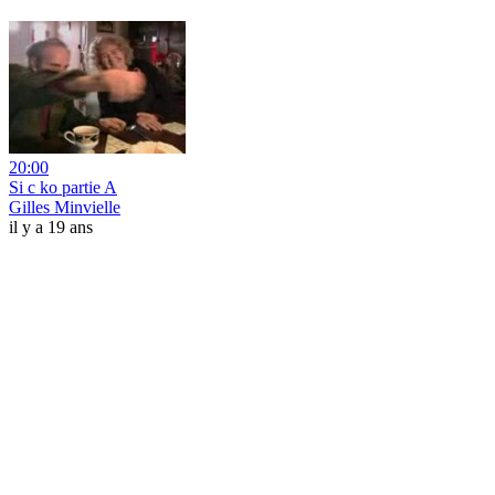
20:00
Si c ko partie A
Gilles Minvielle
il y a 19 ans