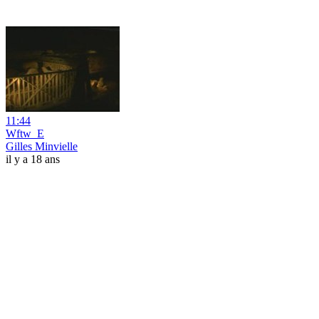
11:44
Wftw_E
Gilles Minvielle
il y a 18 ans