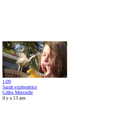
1:09
Sarah exploratrice
Gilles Minvielle
il y a 13 ans