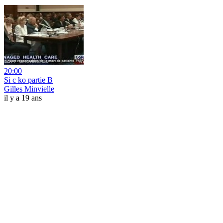
20:00
Si c ko partie B
Gilles Minvielle
il y a 19 ans