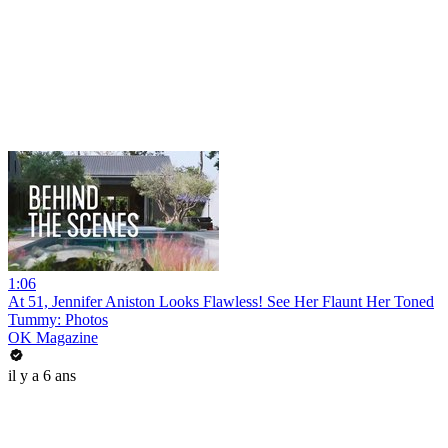
1:06
At 51, Jennifer Aniston Looks Flawless! See Her Flaunt Her Toned
Tummy: Photos
OK Magazine
il y a 6 ans