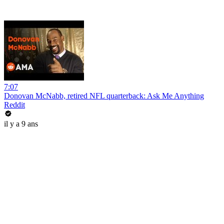
7:07
Donovan McNabb, retired NFL quarterback: Ask Me Anything
Reddit
il y a 9 ans