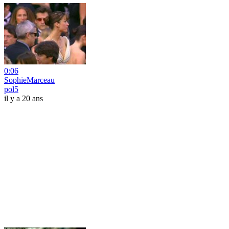
0:06
SophieMarceau
pol5
il y a 20 ans