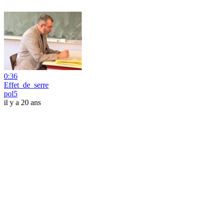
0:36
Effet_de_serre
pol5
il y a 20 ans