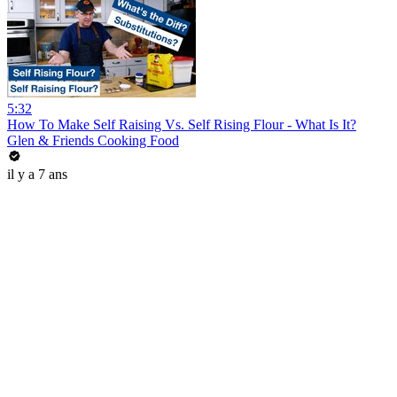
5:32
How To Make Self Raising Vs. Self Rising Flour - What Is It?
Glen & Friends Cooking Food
il y a 7 ans