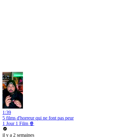
1:39
5 films d'horreur qui ne font pas peur
1 Jour 1 Film 🍿
il y a 2 semaines