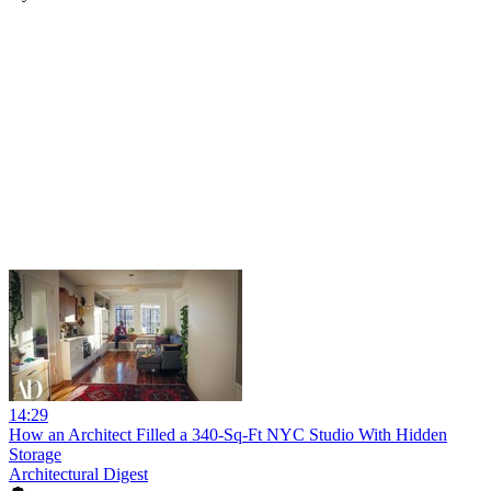
14:29
How an Architect Filled a 340-Sq-Ft NYC Studio With Hidden
Storage
Architectural Digest