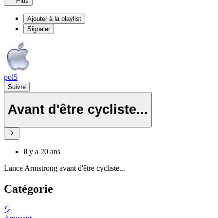
Plus
Ajouter à la playlist
Signaler
pol5
Suivre
Avant d'être cycliste...
il y a 20 ans
Lance Armstrong avant d'être cycliste...
Catégorie
🎈