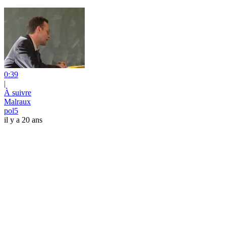
0:39
|
À suivre
Malraux
pol5
il y a 20 ans