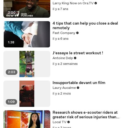
answers your social media questions
Larry King Now on Ora.TV
il y a 7 ans
2:00
4 tips that can help you close a deal
remotely
Fast Company
il y a 6 ans
1:38
J’essaye le street workout !
Antoine Delp
il y a 2 semaines
2:03
Insupportable devant un film
Laury Aucalme
il y a 2 mois
1:09
Research shows e-scooter riders at
greater risk of serious injuries than
cyclists and motorcyclists
Local TV