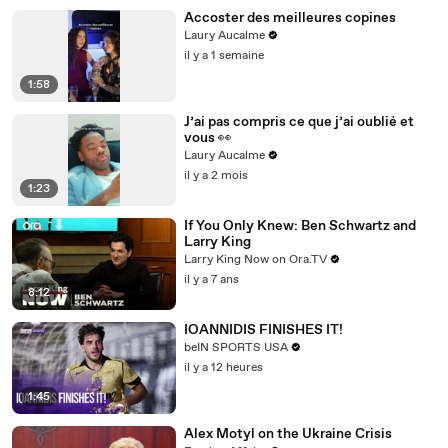
Accoster des meilleures copines
Laury Aucalme
il y a 1 semaine
1:58
J’ai pas compris ce que j’ai oublié et
vous 👀
Laury Aucalme
il y a 2 mois
1:23
If You Only Knew: Ben Schwartz and
Larry King
Larry King Now on Ora.TV
il y a 7 ans
8:12
IOANNIDIS FINISHES IT!
beIN SPORTS USA
il y a 12 heures
1:45
Alex Motyl on the Ukraine Crisis