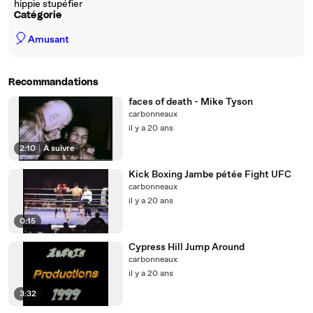
hippie stupéfier
Catégorie
🎈
Amusant
Recommandations
faces of death - Mike Tyson
carbonneaux
il y a 20 ans
2:10
|
À suivre
Kick Boxing Jambe pétée Fight UFC
carbonneaux
il y a 20 ans
0:15
Cypress Hill Jump Around
carbonneaux
il y a 20 ans
3:32