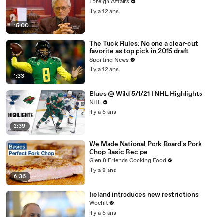
Foreign Affairs
il y a 12 ans
15:00
The Tuck Rules: No one a clear-cut
favorite as top pick in 2015 draft
Sporting News
il y a 12 ans
1:33
Blues @ Wild 5/1/21 | NHL Highlights
NHL
il y a 5 ans
2:39
We Made National Pork Board's Pork
Chop Basic Recipe
Glen & Friends Cooking Food
il y a 8 ans
6:36
Ireland introduces new restrictions
Wochit
il y a 5 ans