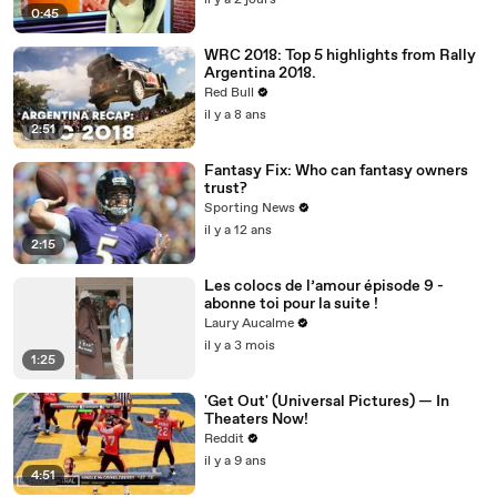
il y a 2 jours
0:45
WRC 2018: Top 5 highlights from Rally
Argentina 2018.
Red Bull
il y a 8 ans
2:51
Fantasy Fix: Who can fantasy owners
trust?
Sporting News
il y a 12 ans
2:15
Les colocs de l’amour épisode 9 -
abonne toi pour la suite !
Laury Aucalme
il y a 3 mois
1:25
'Get Out' (Universal Pictures) — In
Theaters Now!
Reddit
il y a 9 ans
4:51