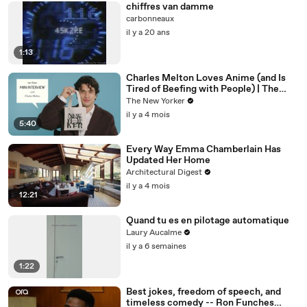
chiffres van damme
carbonneaux
il y a 20 ans
1:13
Charles Melton Loves Anime (and Is
Tired of Beefing with People) | The
New Yorker Mini Interview
The New Yorker
il y a 4 mois
5:40
Every Way Emma Chamberlain Has
Updated Her Home
Architectural Digest
il y a 4 mois
12:21
Quand tu es en pilotage automatique
Laury Aucalme
il y a 6 semaines
1:22
Best jokes, freedom of speech, and
timeless comedy -- Ron Funches