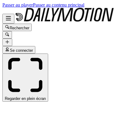
Passer au player
Passer au contenu principal
Rechercher
Se connecter
Regarder en plein écran