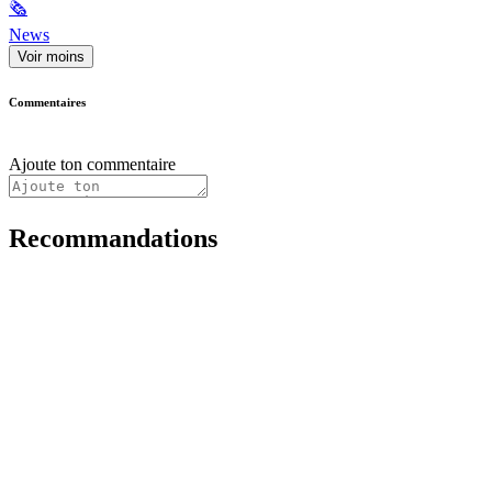
🗞
News
Voir moins
Commentaires
Ajoute ton commentaire
Recommandations