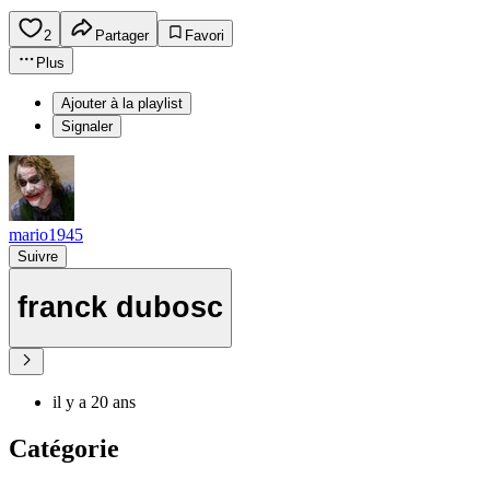
2
Partager
Favori
Plus
Ajouter à la playlist
Signaler
mario1945
Suivre
franck dubosc
il y a 20 ans
Catégorie