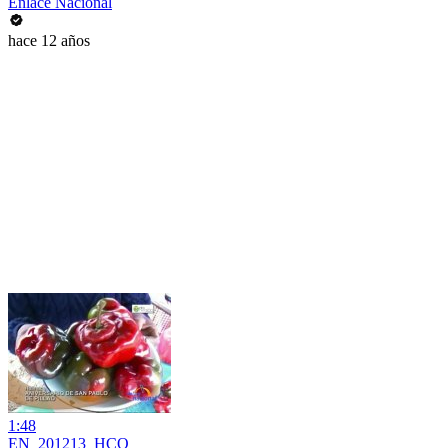
Enlace Nacional
hace 12 años
1:48
EN_201213_HCO