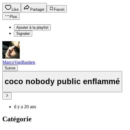
Like
Partager
Favori
Plus
Ajouter à la playlist
Signaler
MarcoVanBastien
Suivre
coco nobody public enflammé
il y a 20 ans
Catégorie