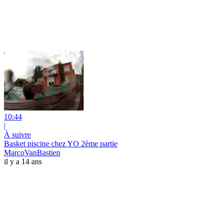
10:44
|
À suivre
Basket piscine chez YO 2ème partie
MarcoVanBastien
il y a 14 ans