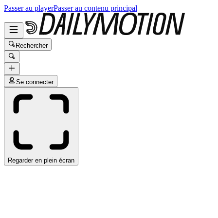
Passer au player
Passer au contenu principal
Rechercher
Se connecter
Regarder en plein écran