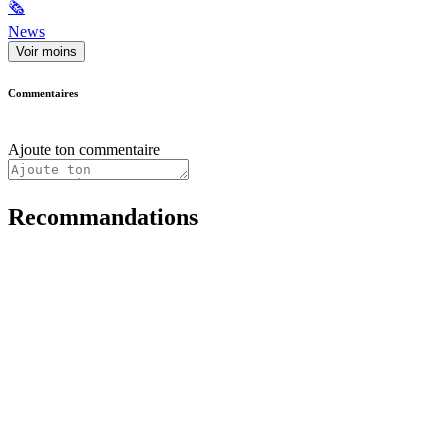
🗞
News
Voir moins
Commentaires
Ajoute ton commentaire
Recommandations