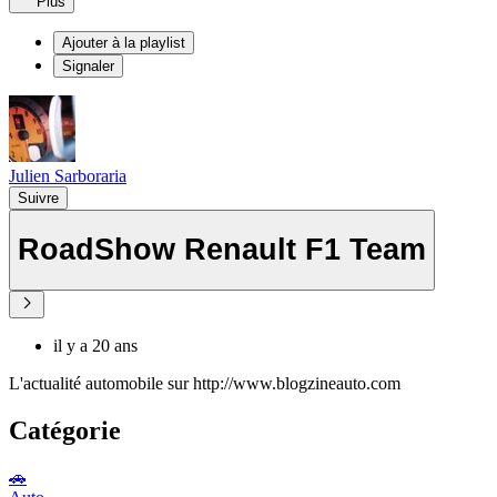
Plus
Ajouter à la playlist
Signaler
Julien Sarboraria
Suivre
RoadShow Renault F1 Team
il y a 20 ans
L'actualité automobile sur http://www.blogzineauto.com
Catégorie
🚗