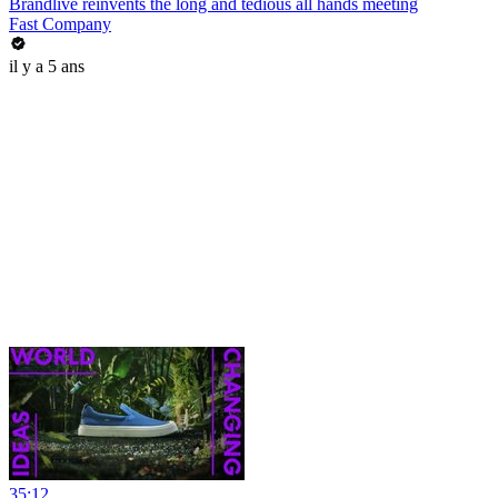
Brandlive reinvents the long and tedious all hands meeting
Fast Company
il y a 5 ans
35:12