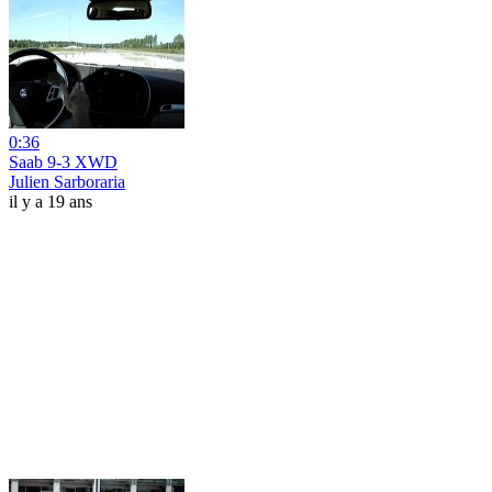
0:36
Saab 9-3 XWD
Julien Sarboraria
il y a 19 ans