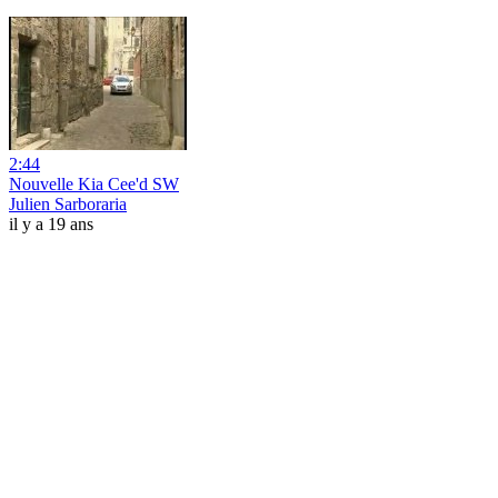
2:44
Nouvelle Kia Cee'd SW
Julien Sarboraria
il y a 19 ans