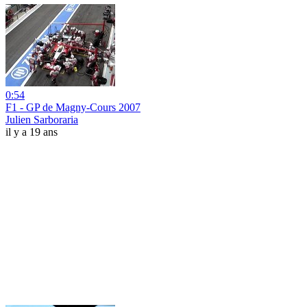
0:54
F1 - GP de Magny-Cours 2007
Julien Sarboraria
il y a 19 ans