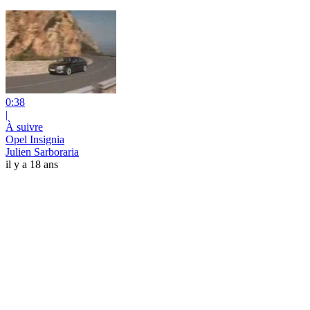
0:38
|
À suivre
Opel Insignia
Julien Sarboraria
il y a 18 ans