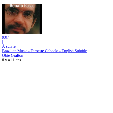
9:07
|
À suivre
Brazilian Music - Faroeste Caboclo - English Subtitle
Obie Grafton
il y a 11 ans