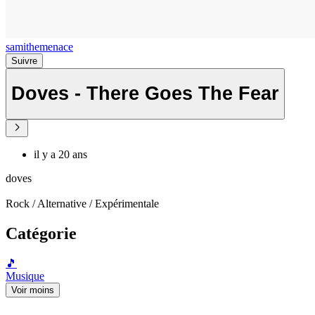
samithemenace
Suivre
Doves - There Goes The Fear
il y a 20 ans
doves
Rock / Alternative / Expérimentale
Catégorie
🎵
Musique
Voir moins