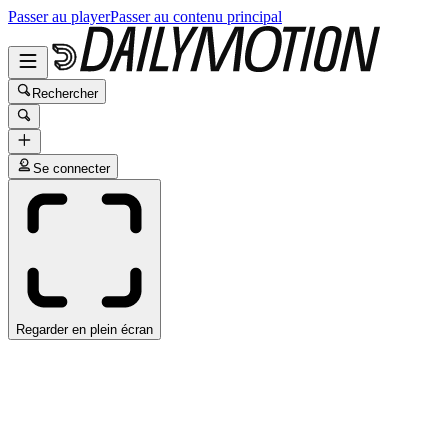
Passer au player
Passer au contenu principal
Rechercher
Se connecter
Regarder en plein écran