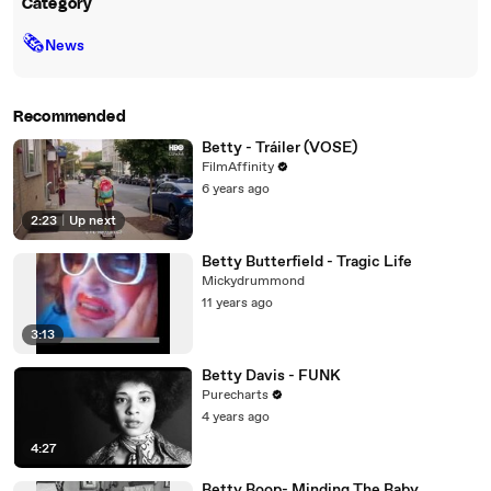
Category
🗞
News
Recommended
Betty - Tráiler (VOSE)
FilmAffinity
6 years ago
2:23
|
Up next
Betty Butterfield - Tragic Life
Mickydrummond
11 years ago
3:13
Betty Davis - FUNK
Purecharts
4 years ago
4:27
Betty Boop- Minding The Baby