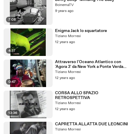
BcinemaTV
9 years ago
7:08
Enigma Jack lo squartatore
Tiziano Morresi
12 years ago
4:37
Attraverso l'Oceano Atlantico con
'Agora 3' da New York a Ponte Verda
(Spagna)
Tiziano Morresi
12 years ago
0:47
CORSA ALLO SPAZIO
RETROSPETTIVA
Tiziano Morresi
12 years ago
13:36
CAPRETTA ALLATTA DUE LEONCINI
Tiziano Morresi