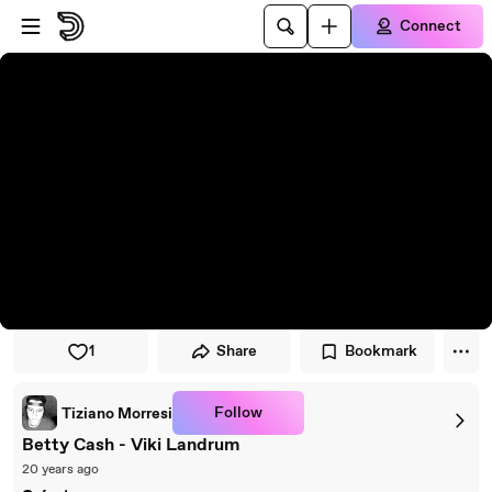
Skip to player
Skip to main content
Connect
1
Share
Bookmark
Follow
Tiziano Morresi
Betty Cash - Viki Landrum
20 years ago