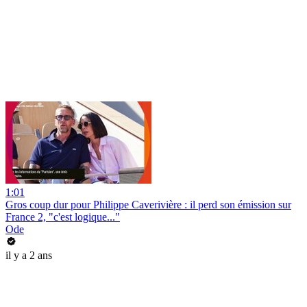
1:01
Gros coup dur pour Philippe Caverivière : il perd son émission sur
France 2, "c'est logique..."
Ode
il y a 2 ans