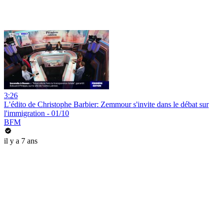
3:26
L’édito de Christophe Barbier: Zemmour s'invite dans le débat sur
l'immigration - 01/10
BFM
il y a 7 ans