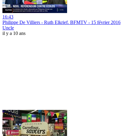
16:43
Philippe De Villiers - Ruth Elkrief. BFMTV - 15 février 2016
Uncle
il y a 10 ans