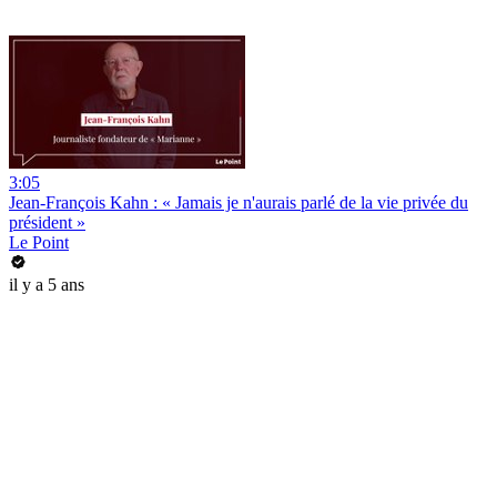
3:05
Jean-François Kahn : « Jamais je n'aurais parlé de la vie privée du
président »
Le Point
il y a 5 ans