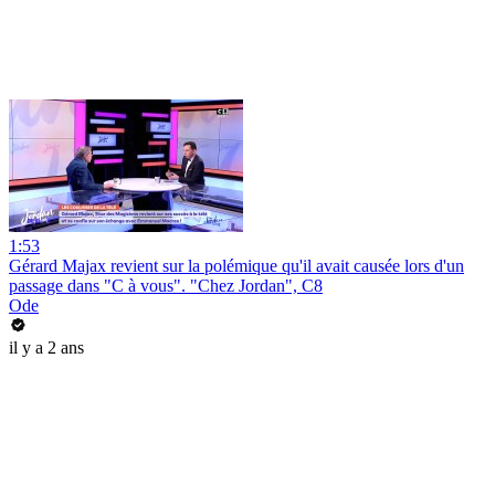
1:53
Gérard Majax revient sur la polémique qu'il avait causée lors d'un
passage dans "C à vous". "Chez Jordan", C8
Ode
il y a 2 ans