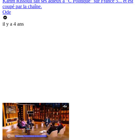
Karim Rissouli fait ses adieux à "C Politique" sur France 5... et est
coupé par la chaîne.
Ode
il y a 4 ans