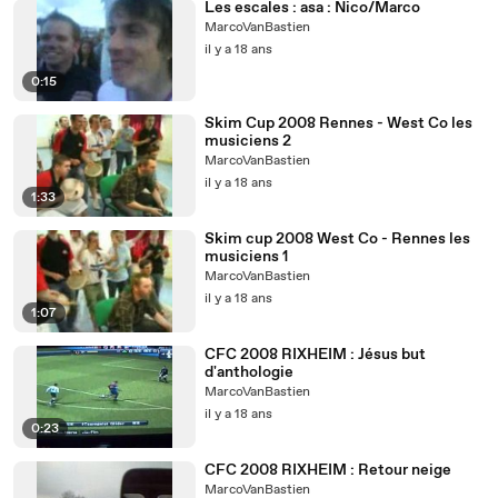
Les escales : asa : Nico/Marco
MarcoVanBastien
il y a 18 ans
0:15
Skim Cup 2008 Rennes - West Co les
musiciens 2
MarcoVanBastien
il y a 18 ans
1:33
Skim cup 2008 West Co - Rennes les
musiciens 1
MarcoVanBastien
il y a 18 ans
1:07
CFC 2008 RIXHEIM : Jésus but
d'anthologie
MarcoVanBastien
il y a 18 ans
0:23
CFC 2008 RIXHEIM : Retour neige
MarcoVanBastien