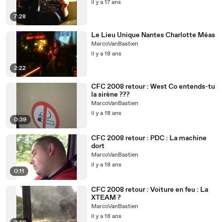
il y a 17 ans
7:28
Le Lieu Unique Nantes Charlotte Méas
MarcoVanBastien
il y a 18 ans
2:22
CFC 2008 retour : West Co entends-tu
la sirène ???
MarcoVanBastien
il y a 18 ans
0:39
CFC 2008 retour : PDC : La machine
dort
MarcoVanBastien
il y a 18 ans
0:11
CFC 2008 retour : Voiture en feu : La
XTEAM ?
MarcoVanBastien
il y a 18 ans