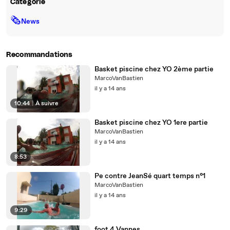
Catégorie
🗞
News
Recommandations
Basket piscine chez YO 2ème partie
MarcoVanBastien
il y a 14 ans
10:44
|
À suivre
Basket piscine chez YO 1ere partie
MarcoVanBastien
il y a 14 ans
8:53
Pe contre JeanSé quart temps n°1
MarcoVanBastien
il y a 14 ans
9:29
foot 4 Vannes