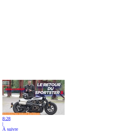
8:28
|
À suivre