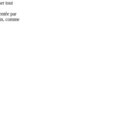
er tout
entée par
fin, comme