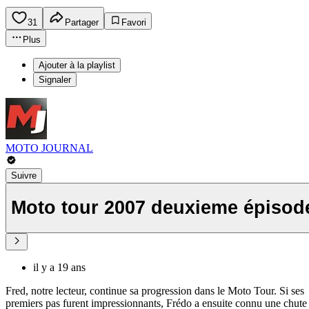
31
Partager
Favori
Plus
Ajouter à la playlist
Signaler
MOTO JOURNAL
Suivre
Moto tour 2007 deuxieme épisode
il y a 19 ans
Fred, notre lecteur, continue sa progression dans le Moto Tour. Si ses
premiers pas furent impressionnants, Frédo a ensuite connu une chute