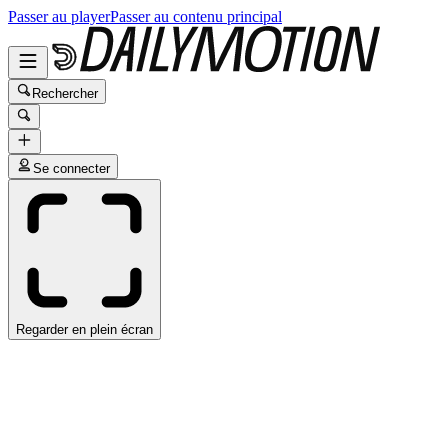
Passer au player
Passer au contenu principal
Rechercher
Se connecter
Regarder en plein écran