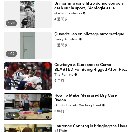
Un homme sans filtre donne son avis
cash sur le sport, l'écologie et la
génération future !
Guillaume Genou
4 週間前
1:28
Quand tu es en pilotage automatique
Laury Aucalme
5 週間前
1:22
Cowboys v. Buccaneers Game
BLASTED For Being Rigged After Ref
CAUGHT On Hot Mic Making Up
The Fumble
Penalties
5 年前
2:29
How To Make Measured Dry Cure
Bacon
Glen & Friends Cooking Food
8 年前
13:48
Laurence Sonntag is bringing the Haus
of Pain