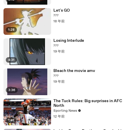
Let's GO
???
18 年前
1:28
Losing Interlude
???
19 年前
4:31
Bleach the movie amv
???
19 年前
3:36
The Tuck Rules: Big surprises in AFC
North
Sporting News
12 年前
1:41