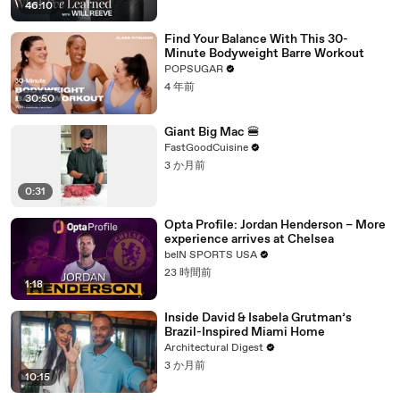
46:10
Find Your Balance With This 30-
Minute Bodyweight Barre Workout
POPSUGAR
4 年前
30:50
Giant Big Mac 🍔
FastGoodCuisine
3 か月前
0:31
Opta Profile: Jordan Henderson – More
experience arrives at Chelsea
beIN SPORTS USA
23 時間前
1:18
Inside David & Isabela Grutman’s
Brazil-Inspired Miami Home
Architectural Digest
3 か月前
10:15