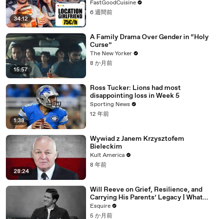
FastGoodCuisine
6 週間前
34:12
A Family Drama Over Gender in “Holy
Curse”
The New Yorker
8 か月前
15:57
Ross Tucker: Lions had most
disappointing loss in Week 5
Sporting News
12 年前
1:38
Wywiad z Janem Krzysztofem
Bieleckim
Kult America
8 年前
28:24
Will Reeve on Grief, Resilience, and
Carrying His Parents’ Legacy | What
I’ve Learned | Esquire
Esquire
5 か月前