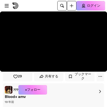
プレイヤーにスキップ
メインコンテンツにスキップ
ログイン
ブックマー
29
共有する
ク
+フォロー
???
Blood+ amv
19 年前