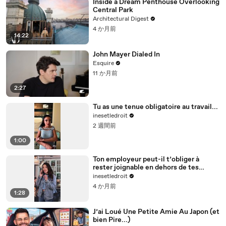
Inside a Dream Penthouse Overlooking
Central Park
Architectural Digest
4 か月前
14:22
John Mayer Dialed In
Esquire
11 か月前
2:27
Tu as une tenue obligatoire au travail...
inesetledroit
2 週間前
1:00
Ton employeur peut-il t’obliger à
rester joignable en dehors de tes
horaires ?
inesetledroit
4 か月前
1:28
J’ai Loué Une Petite Amie Au Japon (et
bien Pire...)