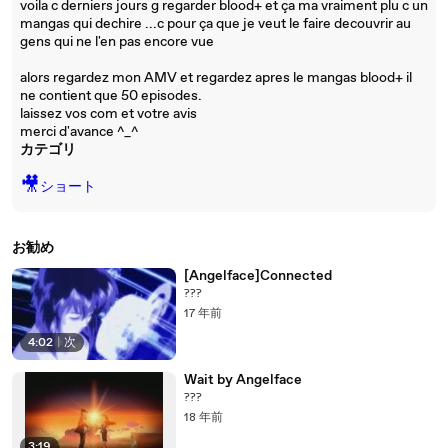
voila c derniers jours g regarder blood+ et ça ma vraiment plu c un
mangas qui dechire ...c pour ça que je veut le faire decouvrir au
gens qui ne l'en pas encore vue
alors regardez mon AMV et regardez apres le mangas blood+ il
ne contient que 50 episodes.
laissez vos com et votre avis
merci d'avance ^_^
カテゴリ
🎥
ショート
お勧め
[Angelface]Connected
???
17 年前
4:02
|
次
Wait by Angelface
???
18 年前
3:19