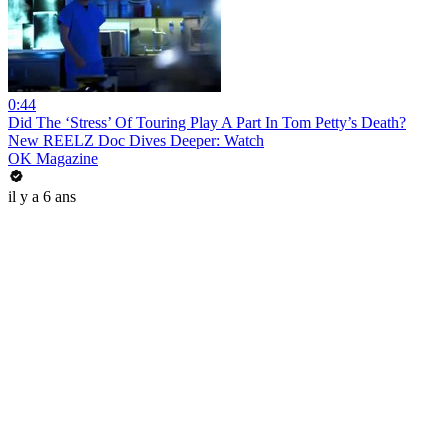
0:44
Did The ‘Stress’ Of Touring Play A Part In Tom Petty’s Death?
New REELZ Doc Dives Deeper: Watch
OK Magazine
il y a 6 ans