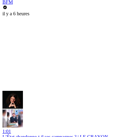
BFM
il y a 6 heures
1:01
L’État abandonne-t-il ses campagnes ? | LE CRAYON