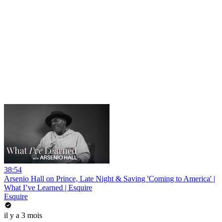
38:54
Arsenio Hall on Prince, Late Night & Saving 'Coming to America' |
What I’ve Learned | Esquire
Esquire
il y a 3 mois