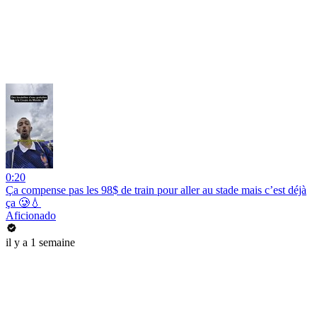
0:20
Ça compense pas les 98$ de train pour aller au stade mais c’est déjà
ça 🥲💧
Aficionado
il y a 1 semaine