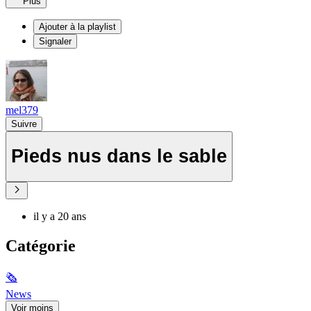
Plus
Ajouter à la playlist
Signaler
mel379
Suivre
Pieds nus dans le sable
il y a 20 ans
Catégorie
🗞
News
Voir moins