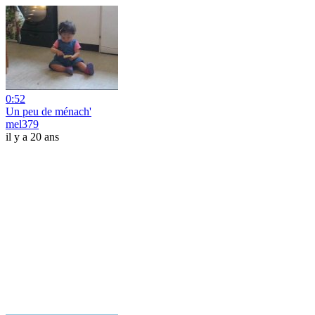
0:52
Un peu de ménach'
mel379
il y a 20 ans