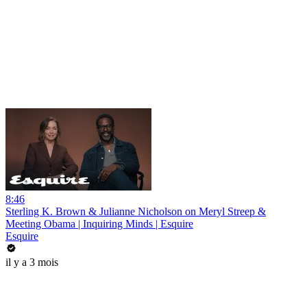
8:46
Sterling K. Brown & Julianne Nicholson on Meryl Streep &
Meeting Obama | Inquiring Minds | Esquire
Esquire
il y a 3 mois