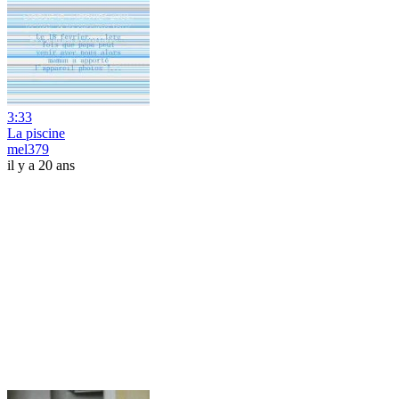
3:33
La piscine
mel379
il y a 20 ans