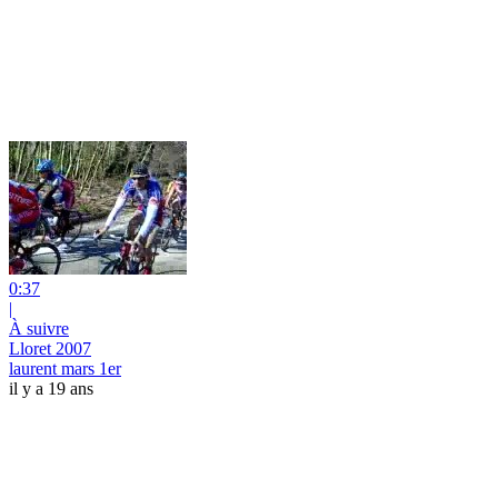
0:37
|
À suivre
Lloret 2007
laurent mars 1er
il y a 19 ans