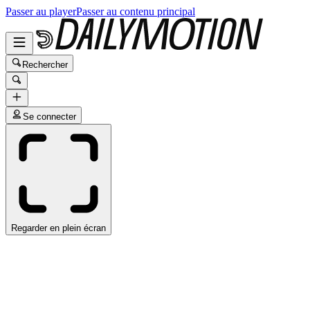
Passer au player
Passer au contenu principal
Rechercher
Se connecter
Regarder en plein écran