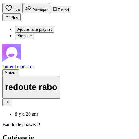
Like
Partager
Favori
Plus
Ajouter à la playlist
Signaler
laurent mars 1er
Suivre
redoute rabo
il y a 20 ans
Bande de chawis !!
Catégorie