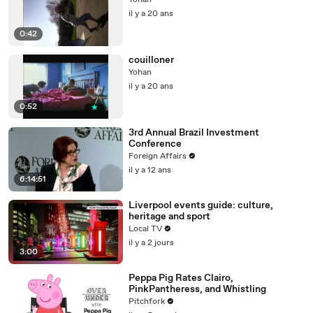
Yohan
il y a 20 ans
0:42
couilloner
Yohan
il y a 20 ans
0:52
3rd Annual Brazil Investment
Conference
Foreign Affairs
il y a 12 ans
6:14:51
Liverpool events guide: culture,
heritage and sport
Local TV
il y a 2 jours
3:00
Peppa Pig Rates Clairo,
PinkPantheress, and Whistling
Pitchfork