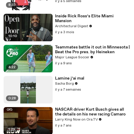
il y a 5 semaines
8:33
Inside Rick Ross’s Elite Miami
Mansion
Architectural Digest
il y a 3 mois
10:10
Teammates battle it out in Minnesota |
Beat the Pro pres. by Heineken
Major League Soccer
il y a 9 ans
4:22
Lamine j’ai mal
Sacha Borg
il y a 7 semaines
0:28
NASCAR driver Kurt Busch gives all
the details on his new racing Camaro
Larry King Now on Ora.TV
il y a 7 ans
1:29