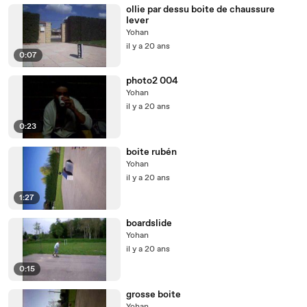
ollie par dessu boite de chaussure
lever
Yohan
il y a 20 ans
0:07
photo2 004
Yohan
il y a 20 ans
0:23
boite rubén
Yohan
il y a 20 ans
1:27
boardslide
Yohan
il y a 20 ans
0:15
grosse boite