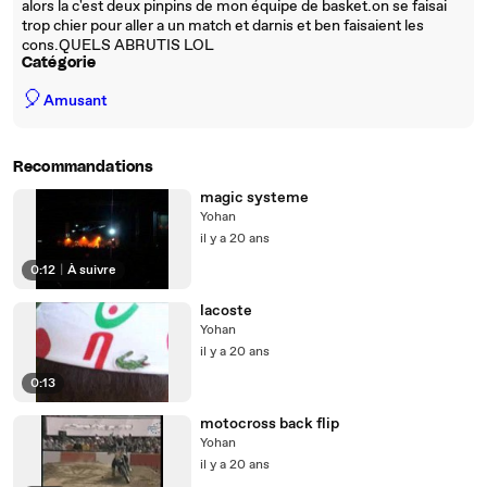
alors la c'est deux pinpins de mon équipe de basket.on se faisai
trop chier pour aller a un match et darnis et ben faisaient les
cons.QUELS ABRUTIS LOL
Catégorie
🎈
Amusant
Recommandations
magic systeme
Yohan
il y a 20 ans
0:12
|
À suivre
lacoste
Yohan
il y a 20 ans
0:13
motocross back flip
Yohan
il y a 20 ans