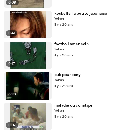
0:09
keskelfai la petite japonaise
Yohan
il y a 20 ans
0:41
football americain
Yohan
il y a 20 ans
0:17
pub pour sony
Yohan
il y a 20 ans
0:30
maladie du constiper
Yohan
il y a 20 ans
0:07