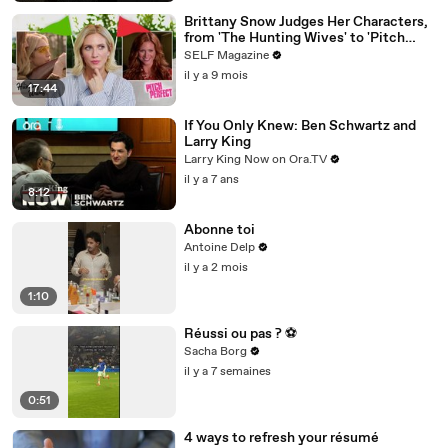
Brittany Snow Judges Her Characters,
from 'The Hunting Wives' to 'Pitch
Perfect'
SELF Magazine
il y a 9 mois
17:44
If You Only Knew: Ben Schwartz and
Larry King
Larry King Now on Ora.TV
il y a 7 ans
8:12
Abonne toi
Antoine Delp
il y a 2 mois
1:10
Réussi ou pas ? ⚽️
Sacha Borg
il y a 7 semaines
0:51
4 ways to refresh your résumé