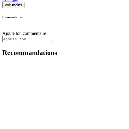
Voir moins
Commentaires
Ajoute ton commentaire
Recommandations