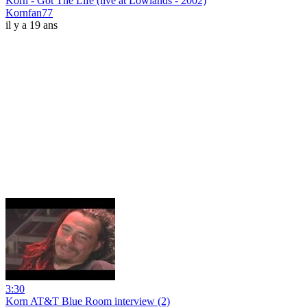
Korn - Got The Life (live at Lowlands - 2002)
Kornfan77
il y a 19 ans
3:30
Korn AT&T Blue Room interview (2)