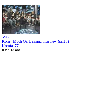
5:43
Korn - Much On Demand interview (part 1)
Kornfan77
il y a 18 ans