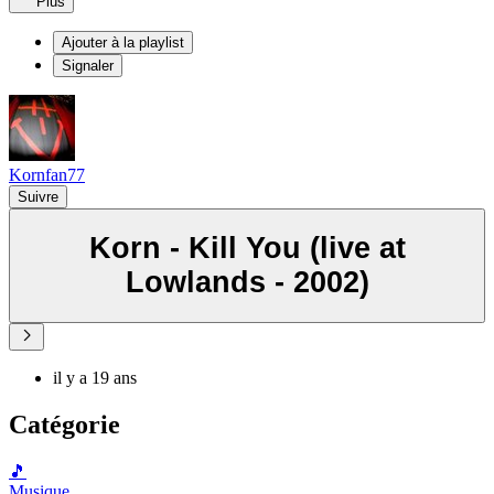
Plus
Ajouter à la playlist
Signaler
Kornfan77
Suivre
Korn - Kill You (live at
Lowlands - 2002)
il y a 19 ans
Catégorie
🎵
Musique