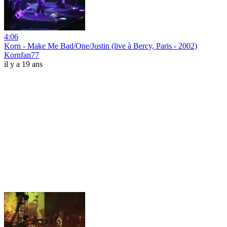
4:06
Korn - Make Me Bad/One/Justin (live à Bercy, Paris - 2002)
Kornfan77
il y a 19 ans