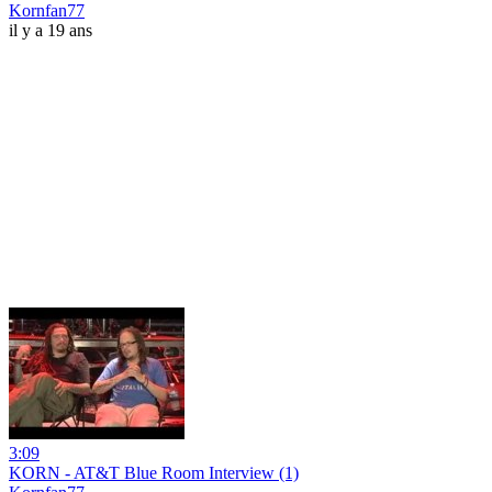
Kornfan77
il y a 19 ans
3:09
KORN - AT&T Blue Room Interview (1)