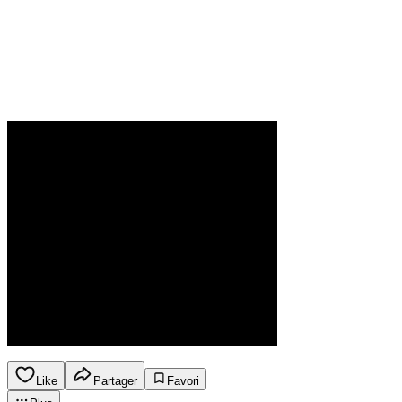
Like
Partager
Favori