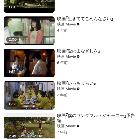
1:01
映画『生きててごめんなさい』
映画 Movie
4 年前
2:00
映画『愛のまなざしを』
映画 Movie
5 年前
1:52
映画『いっちょらい』
映画 Movie
3 年前
1:32
映画『僕のワンダフル・ジャーニー』予告
編
映画 Movie
7 年前
2:49