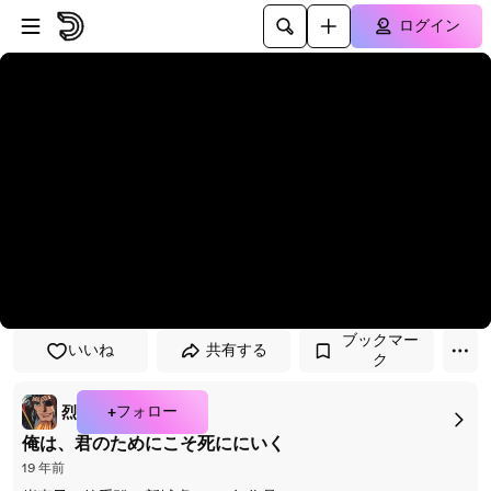
プレイヤーにスキップ
メインコンテンツにスキップ
ログイン
ブックマー
いいね
共有する
ク
+フォロー
烈
俺は、君のためにこそ死ににいく
19 年前