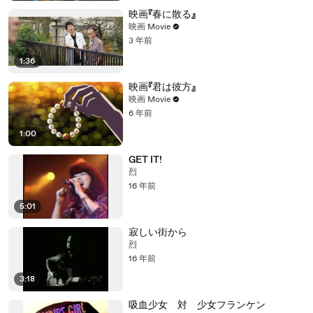
映画『春に散る』
映画 Movie
3 年前
1:36
映画『君は彼方』
映画 Movie
6 年前
1:00
GET IT!
烈
16 年前
5:01
寂しい街から
烈
16 年前
3:18
吸血少女 対 少女フランケン