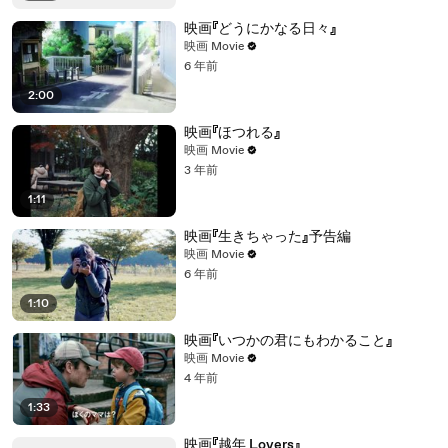
映画『どうにかなる日々』
映画 Movie
6 年前
2:00
映画『ほつれる』
映画 Movie
3 年前
1:11
映画『生きちゃった』予告編
映画 Movie
6 年前
1:10
映画『いつかの君にもわかること』
映画 Movie
4 年前
1:33
映画『越年 Lovers』