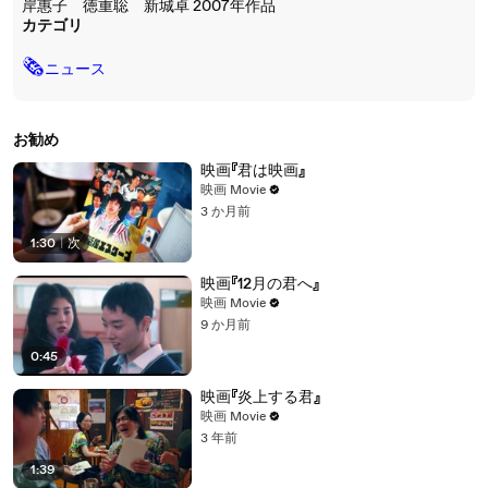
岸惠子 徳重聡 新城卓 2007年作品
カテゴリ
🗞
ニュース
お勧め
映画『君は映画』
映画 Movie
3 か月前
1:30
|
次
映画『12月の君へ』
映画 Movie
9 か月前
0:45
映画『炎上する君』
映画 Movie
3 年前
1:39