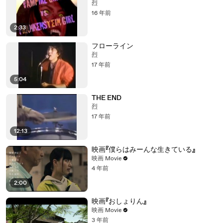
烈
16 年前
2:33
フローライン
烈
17 年前
5:04
THE END
烈
17 年前
12:13
映画『僕らはみーんな生きている』
映画 Movie
4 年前
2:00
映画『おしょりん』
映画 Movie
3 年前